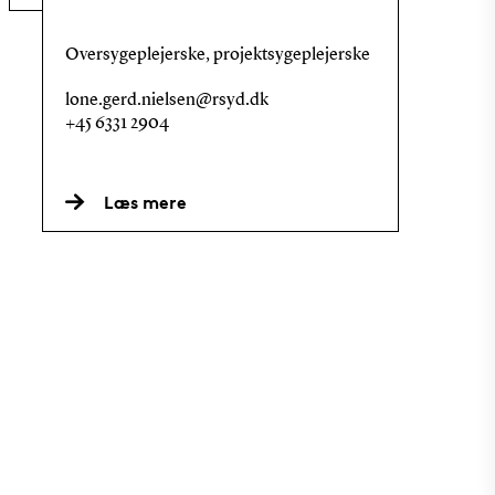
Oversygeplejerske, projektsygeplejerske
lone.gerd.nielsen@rsyd.dk
+45 6331 2904
Læs mere