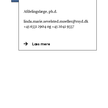
Afdelingslæge, ph.d.
linda.marie.sevelsted.moeller@rsyd.dk
+45 6331 2904 og +45 2041 9337
Læs mere