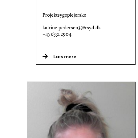
Projektsygeplejerske
katrine.pedersen3@rsyd.dk
+45 6331 2904
Læs mere