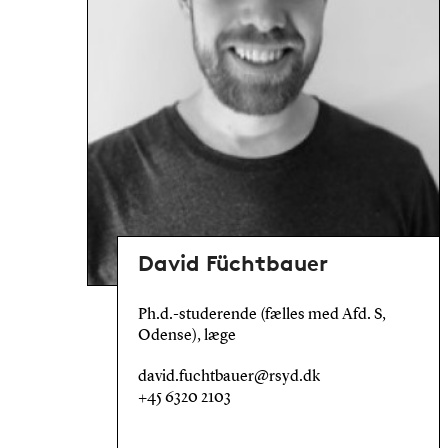
David Füchtbauer
Ph.d.-studerende (fælles med Afd. S,
Odense), læge
david.fuchtbauer@rsyd.dk
+45 6320 2103