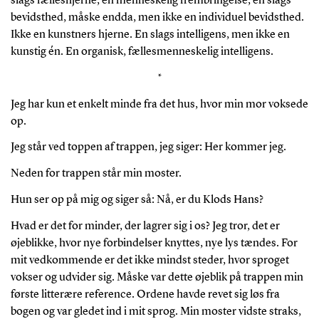
slags fælleshjerne, en menneskelig frembringelse, en slags
bevidsthed, måske endda, men ikke en individuel bevidsthed.
Ikke en kunstners hjerne. En slags intelligens, men ikke en
kunstig én. En organisk, fællesmenneskelig intelligens.
*
Jeg har kun et enkelt minde fra det hus, hvor min mor voksede
op.
Jeg står ved toppen af trappen, jeg siger: Her kommer jeg.
Neden for trappen står min moster.
Hun ser op på mig og siger så: Nå, er du Klods Hans?
Hvad er det for minder, der lagrer sig i os? Jeg tror, det er
øjeblikke, hvor nye forbindelser knyttes, nye lys tændes. For
mit vedkommende er det ikke mindst steder, hvor sproget
vokser og udvider sig. Måske var dette øjeblik på trappen min
første litterære reference. Ordene havde revet sig løs fra
bogen og var gledet ind i mit sprog. Min moster vidste straks,