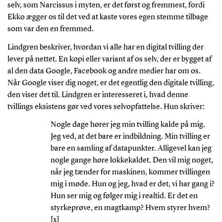
selv, som Narcissus i myten, er det først og fremmest, fordi
Ekko ægger os til det ved at kaste vores egen stemme tilbage
som var den en fremmed.
Lindgren beskriver, hvordan vi alle har en digital tvilling der
lever på nettet. En kopi eller variant af os selv, der er bygget af
al den data Google, Facebook og andre medier har om os.
Når Google viser dig noget, er det egentlig den digitale tvilling,
den viser det til. Lindgren er interesseret i, hvad denne
tvillings eksistens gør ved vores selvopfattelse. Hun skriver:
Nogle dage hører jeg min tvilling kalde på mig.
Jeg ved, at det bare er indbildning. Min tvilling er
bare en samling af datapunkter. Alligevel kan jeg
nogle gange høre lokkekaldet. Den vil mig noget,
når jeg tænder for maskinen, kommer tvillingen
mig i møde. Hun og jeg, hvad er det, vi har gang i?
Hun ser mig og følger mig i realtid. Er det en
styrkeprøve, en magtkamp? Hvem styrer hvem?
[x]