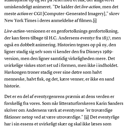
stilkeøjnene op og ser på Ariel med et blik, der alligevel er
umiskendeligt animeret. ”De kalder det
live-action
, men det
meste
action
er CGI [Computer-Generated Imagery],” skrev
New York Times i deres anmeldelse af filmen.
[i]
Live-action
-versionen er en genfortolknings genfortolkning,
der kan føres tilbage til H.C. Andersens eventyr fra 1837, men
også en dobbelt animering. Historien tegnes op på ny, den
ligner stadig sig selv som vi kender den fra Disneys 1989-
version, men den ligner samtidig virkeligheden mere. Det
uvirkelige viskes stort set ud i formen, men ikke i indholdet.
Havkongen troner stadig over sine døtre som halvt
menneske, halvt fisk, og det, kære venner, er ikke en sand
historie.
Det er en del af eventyrgenrens præmis at dens verden er
forskellig fra vores. Som når litteraturforskeren Karin Sanders
skriver om Andersens værk at eventyrene ”er troværdige
fiktioner netop ved at være utroværdige.”
[ii]
Det eventyrlige
har i sin essens et uvirkeligt skær og skal ikke læses som