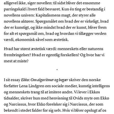
alligevel ikke, siger novellen: til sidst bliver det ensomme
parringskald i hvert fald besvaret. Kun én ting er bestandig i
novellens univers: Kapitalismens magt, der styrer alle
novellens aktører. Spørgsmålet om hvad der er virkeligt, hvad
der er kunstigt, og ikke mindst hvad der er kunst, bliver frem
for alt et spørgsmål om, hvad og hvordan vi tillægger verden
værdi, økonomisk såvel som æstetisk.
Hvad har størst æstetisk værdi: menneskets eller naturens
frembringelser? Hvad er egentlig forskellen? Og hvor har vi
mest at miste?
*
I sit essay
Ekko: Om algoritmer og begær
skriver den norske
forfatter Lena Lindgren om sociale medier, kunstig intelligens
og menneskets trang til at imitere andre. Vi lever i Ekkos
tidsalder, skriver hun med henvisning til Ovids myte om Ekko
og Narcissus, hvor Ekko forelsker sig i Narcissus, der som
bekendt i stedet falder for sig selv. Hvis vi bliver opslugt af os