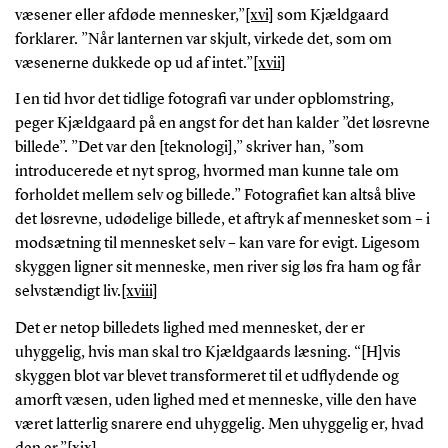
væsener eller afdøde mennesker,”
[xvi]
som Kjældgaard
forklarer. ”Når lanternen var skjult, virkede det, som om
væsenerne dukkede op ud af intet.”
[xvii]
I en tid hvor det tidlige fotografi var under opblomstring,
peger Kjældgaard på en angst for det han kalder ”det løsrevne
billede”. ”Det var den [teknologi],” skriver han, ”som
introducerede et nyt sprog, hvormed man kunne tale om
forholdet mellem selv og billede.” Fotografiet kan altså blive
det løsrevne, udødelige billede, et aftryk af mennesket som – i
modsætning til mennesket selv – kan vare for evigt. Ligesom
skyggen ligner sit menneske, men river sig løs fra ham og får
selvstændigt liv.
[xviii]
Det er netop billedets lighed med mennesket, der er
uhyggelig, hvis man skal tro Kjældgaards læsning. “[H]vis
skyggen blot var blevet transformeret til et udflydende og
amorft væsen, uden lighed med et menneske, ville den have
været latterlig snarere end uhyggelig. Men uhyggelig er, hvad