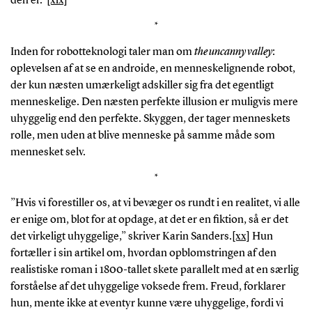
den er.”
[xix]
*
Inden for robotteknologi taler man om
the uncanny valley
:
oplevelsen af at se en androide, en menneskelignende robot,
der kun næsten umærkeligt adskiller sig fra det egentligt
menneskelige. Den næsten perfekte illusion er muligvis mere
uhyggelig end den perfekte. Skyggen, der tager menneskets
rolle, men uden at blive menneske på samme måde som
mennesket selv.
*
”Hvis vi forestiller os, at vi bevæger os rundt i en realitet, vi alle
er enige om, blot for at opdage, at det er en fiktion, så er det
det virkeligt uhyggelige,” skriver Karin Sanders.
[xx]
Hun
fortæller i sin artikel om, hvordan opblomstringen af den
realistiske roman i 1800-tallet skete parallelt med at en særlig
forståelse af det uhyggelige voksede frem. Freud, forklarer
hun, mente ikke at eventyr kunne være uhyggelige, fordi vi