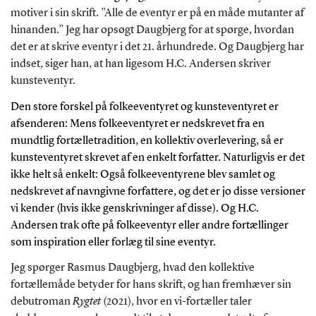
motiver i sin skrift. ”Alle de eventyr er på en måde mutanter af
hinanden.” Jeg har opsøgt Daugbjerg for at spørge, hvordan
det er at skrive eventyr i det 21. århundrede. Og Daugbjerg har
indset, siger han, at han ligesom H.C. Andersen skriver
kunsteventyr.
Den store forskel på folkeeventyret og kunsteventyret er
afsenderen: Mens folkeeventyret er nedskrevet fra en
mundtlig fortælletradition, en kollektiv overlevering, så er
kunsteventyret skrevet af en enkelt forfatter. Naturligvis er det
ikke helt så enkelt: Også folkeeventyrene blev samlet og
nedskrevet af navngivne forfattere, og det er jo disse versioner
vi kender (hvis ikke genskrivninger af disse). Og H.C.
Andersen trak ofte på folkeeventyr eller andre fortællinger
som inspiration eller forlæg til sine eventyr.
Jeg spørger Rasmus Daugbjerg, hvad den kollektive
fortællemåde betyder for hans skrift, og han fremhæver sin
debutroman
Rygtet
(2021), hvor en vi-fortæller taler