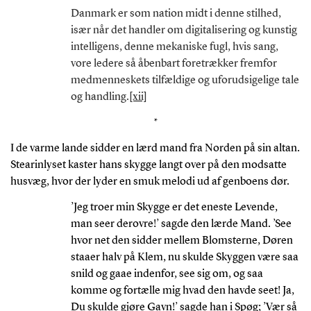
Danmark er som nation midt i denne stilhed,
især når det handler om digitalisering og kunstig
intelligens, denne mekaniske fugl, hvis sang,
vore ledere så åbenbart foretrækker fremfor
medmenneskets tilfældige og uforudsigelige tale
og handling.
[xii]
*
I de varme lande sidder en lærd mand fra Norden på sin altan.
Stearinlyset kaster hans skygge langt over på den modsatte
husvæg, hvor der lyder en smuk melodi ud af genboens dør.
’Jeg troer min Skygge er det eneste Levende,
man seer derovre!’ sagde den lærde Mand. ’See
hvor net den sidder mellem Blomsterne, Døren
staaer halv på Klem, nu skulde Skyggen være saa
snild og gaae indenfor, see sig om, og saa
komme og fortælle mig hvad den havde seet! Ja,
Du skulde gjøre Gavn!’ sagde han i Spøg; ’Vær så