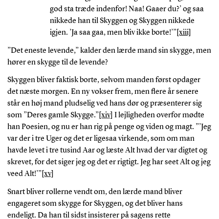
god sta træde indenfor! Naa! Gaaer du?’ og saa
nikkede han til Skyggen og Skyggen nikkede
igjen. ’Ja saa gaa, men bliv ikke borte!’”
[xiii]
”Det eneste levende,” kalder den lærde mand sin skygge, men
hører en skygge til de levende?
Skyggen bliver faktisk borte, selvom manden først opdager
det næste morgen. En ny vokser frem, men flere år senere
står en høj mand pludselig ved hans dør og præsenterer sig
som ”Deres gamle Skygge.”
[xiv]
I lejligheden overfor mødte
han Poesien, og nu er han rig på penge og viden og magt. ”’Jeg
var der i tre Uger og det er ligesaa virkende, som om man
havde levet i tre tusind Aar og læste Alt hvad der var digtet og
skrevet, for det siger jeg og det er rigtigt. Jeg har seet Alt og jeg
veed Alt!’”
[xv]
Snart bliver rollerne vendt om, den lærde mand bliver
engageret som skygge for Skyggen, og det bliver hans
endeligt. Da han til sidst insisterer på sagens rette