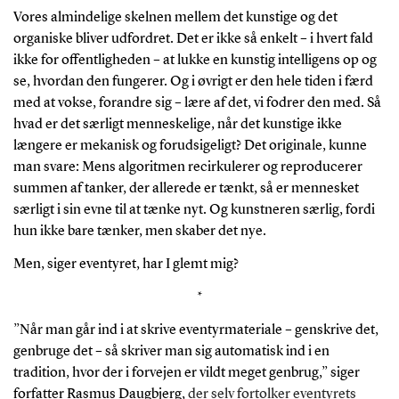
Vores almindelige skelnen mellem det kunstige og det
organiske bliver udfordret. Det er ikke så enkelt – i hvert fald
ikke for offentligheden – at lukke en kunstig intelligens op og
se, hvordan den fungerer. Og i øvrigt er den hele tiden i færd
med at vokse, forandre sig – lære af det, vi fodrer den med. Så
hvad er det særligt menneskelige, når det kunstige ikke
længere er mekanisk og forudsigeligt? Det originale, kunne
man svare: Mens algoritmen recirkulerer og reproducerer
summen af tanker, der allerede er tænkt, så er mennesket
særligt i sin evne til at tænke nyt. Og kunstneren særlig, fordi
hun ikke bare tænker, men skaber det nye.
Men, siger eventyret, har I glemt mig?
*
”Når man går ind i at skrive eventyrmateriale – genskrive det,
genbruge det – så skriver man sig automatisk ind i en
tradition, hvor der i forvejen er vildt meget genbrug,” siger
forfatter Rasmus Daugbjerg,
der selv fortolker eventyrets