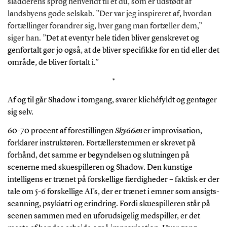
sladderens sprog henvendt til et du, som er udstødt af
landsbyens gode selskab. ”Der var jeg inspireret af, hvordan
fortællinger forandrer sig, hver gang man fortæller dem,”
siger han.
”Det at eventyr hele tiden bliver genskrevet og
genfortalt gør jo også, at de bliver specifikke for en tid eller det
område, de bliver fortalt i.”
*
Af og til går Shadow i tomgang, svarer klichéfyldt og gentager
sig selv.
60-70 procent af forestillingen
Sky66en
er improvisation,
forklarer instruktøren. Fortællerstemmen er skrevet på
forhånd, det samme er begyndelsen og slutningen på
scenerne med skuespilleren og Shadow. Den kunstige
intelligens er trænet på forskellige færdigheder – faktisk er der
tale om 5-6 forskellige AI’s, der er trænet i emner som ansigts-
scanning, psykiatri og erindring. Fordi skuespilleren står på
scenen sammen med en uforudsigelig medspiller, er det