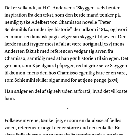
Det er velkendt, at H.C. Andersens ”Skyggen” selv henter
inspiration fra den tekst, som den lærde mand tænker på,
nemlig tyske Adelbert von Chamissos novelle ”Peter
Schlemihls forunderlige historie”, der udkom i 1814, og hvori
en mand i en faustisk pagt sælger sin skygge til djævlen. Den
lærde mand frygter mest af alt at være uoriginal,
[xxv]
mens
Andersen faktisk med referencen vedgår sig arven fra
Chamisso, samtidig med at han gør historien til sin egen. Det
gør han, som Kjældgaard påpeger, ved at gøre selve Skyggen
til dæmon, mens den hos Chamisso egentlig bare er en vare,
som Schlemihl skiller sig af med for at tjene penge.
[xxvi]
Han sælger en del af sig selv uden at forstå, hvad det vil koste
ham.
*
Folkeeventyrene, tænker jeg, er som en database af fælles
viden, referencer, noget der er større end den enkelte. En