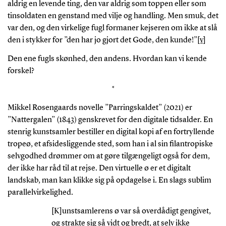
aldrig en levende ting, den var aldrig som toppen eller som
tinsoldaten en genstand med vilje og handling. Men smuk, det
var den, og den virkelige fugl formaner kejseren om ikke at slå
den i stykker for ”den har jo gjort det Gode, den kunde!”
[v]
Den ene fugls skønhed, den andens. Hvordan kan vi kende
forskel?
*
Mikkel Rosengaards novelle ”Parringskaldet” (2021) er
”Nattergalen” (1843) genskrevet for den digitale tidsalder. En
stenrig kunstsamler bestiller en digital kopi af en fortryllende
tropeø, et afsidesliggende sted, som han i al sin filantropiske
selvgodhed drømmer om at gøre tilgængeligt også for dem,
der ikke har råd til at rejse. Den virtuelle ø er et digitalt
landskab, man kan klikke sig på opdagelse i. En slags sublim
parallelvirkelighed.
[K]unstsamlerens ø var så overdådigt gengivet,
og strakte sig så vidt og bredt, at selv ikke