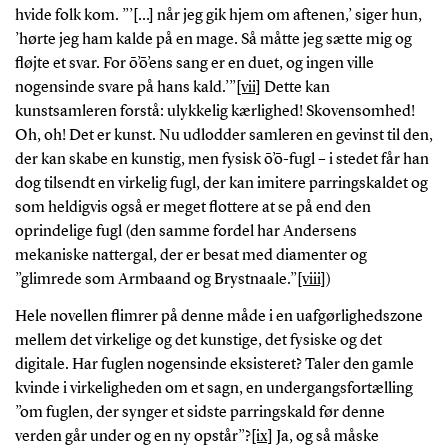
hvide folk kom. ”’[…] når jeg gik hjem om aftenen,’ siger hun,
’hørte jeg ham kalde på en mage. Så måtte jeg sætte mig og
fløjte et svar. For ō’ō’ens sang er en duet, og ingen ville
nogensinde svare på hans kald.’”
[vii]
Dette kan
kunstsamleren forstå: ulykkelig kærlighed! Skovensomhed!
Oh, oh! Det er kunst. Nu udlodder samleren en gevinst til den,
der kan skabe en kunstig, men fysisk ō’ō-fugl – i stedet får han
dog tilsendt en virkelig fugl, der kan imitere parringskaldet og
som heldigvis også er meget flottere at se på end den
oprindelige fugl (den samme fordel har Andersens
mekaniske nattergal, der er besat med diamenter og
”glimrede som Armbaand og Brystnaale.”
[viii]
)
Hele novellen flimrer på denne måde i en uafgørlighedszone
mellem det virkelige og det kunstige, det fysiske og det
digitale. Har fuglen nogensinde eksisteret? Taler den gamle
kvinde i virkeligheden om et sagn, en undergangsfortælling
”om fuglen, der synger et sidste parringskald før denne
verden går under og en ny opstår”?
[ix]
Ja, og så måske