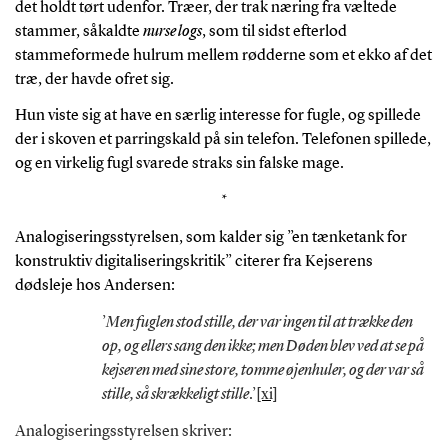
det holdt tørt udenfor. Træer, der trak næring fra væltede
stammer, såkaldte
nurse logs
, som til sidst efterlod
stammeformede hulrum mellem rødderne som et ekko af det
træ, der havde ofret sig.
Hun viste sig at have en særlig interesse for fugle, og spillede
der i skoven et parringskald på sin telefon. Telefonen spillede,
og en virkelig fugl svarede straks sin falske mage.
*
Analogiseringsstyrelsen, som kalder sig ”en tænketank for
konstruktiv digitaliseringskritik” citerer fra Kejserens
dødsleje hos Andersen:
’
Men fuglen stod stille, der var ingen til at trække den
op, og ellers sang den ikke; men Døden blev ved at se på
kejseren med sine store, tomme øjenhuler, og der var så
stille, så skrækkeligt stille
.’
[xi]
Analogiseringsstyrelsen skriver: