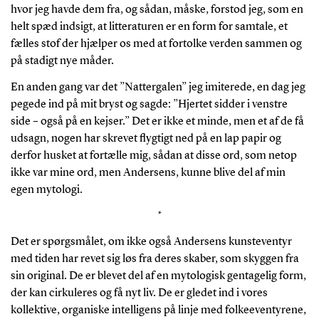
hvor jeg havde dem fra, og sådan, måske, forstod jeg, som en
helt spæd indsigt, at litteraturen er en form for samtale, et
fælles stof der hjælper os med at fortolke verden sammen og
på stadigt nye måder.
En anden gang var det ”Nattergalen” jeg imiterede, en dag jeg
pegede ind på mit bryst og sagde: ”Hjertet sidder i venstre
side – også på en kejser.” Det er ikke et minde, men et af de få
udsagn, nogen har skrevet flygtigt ned på en lap papir og
derfor husket at fortælle mig, sådan at disse ord, som netop
ikke var mine ord, men Andersens, kunne blive del af min
egen mytologi.
*
Det er spørgsmålet, om ikke også Andersens kunsteventyr
med tiden har revet sig løs fra deres skaber, som skyggen fra
sin original. De er blevet del af en mytologisk gentagelig form,
der kan cirkuleres og få nyt liv. De er gledet ind i vores
kollektive, organiske intelligens på linje med folkeeventyrene,