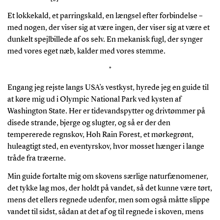
Et lokkekald, et parringskald, en længsel efter forbindelse –
med nogen, der viser sig at være ingen, der viser sig at være et
dunkelt spejlbillede af os selv. En mekanisk fugl, der synger
med vores eget næb, kalder med vores stemme.
*
Engang jeg rejste langs USA’s vestkyst, hyrede jeg en guide til
at køre mig ud i Olympic National Park ved kysten af
Washington State. Her er tidevandspytter og drivtømmer på
disede strande, bjerge og slugter, og så er der den
tempererede regnskov, Hoh Rain Forest, et mørkegrønt,
huleagtigt sted, en eventyrskov, hvor mosset hænger i lange
tråde fra træerne.
Min guide fortalte mig om skovens særlige naturfænomener,
det tykke lag mos, der holdt på vandet, så det kunne være tørt,
mens det ellers regnede udenfor, men som også måtte slippe
vandet til sidst, sådan at det af og til regnede i skoven, mens