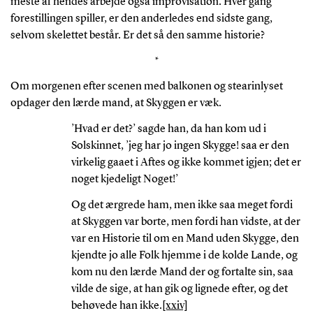
meste af hendes arbejde også improvisation. Hver gang
forestillingen spiller, er den anderledes end sidste gang,
selvom skelettet består. Er det så den samme historie?
*
Om morgenen efter scenen med balkonen og stearinlyset
opdager den lærde mand, at Skyggen er væk.
’Hvad er det?’ sagde han, da han kom ud i
Solskinnet, ’jeg har jo ingen Skygge! saa er den
virkelig gaaet i Aftes og ikke kommet igjen; det er
noget kjedeligt Noget!’
Og det ærgrede ham, men ikke saa meget fordi
at Skyggen var borte, men fordi han vidste, at der
var en Historie til om en Mand uden Skygge, den
kjendte jo alle Folk hjemme i de kolde Lande, og
kom nu den lærde Mand der og fortalte sin, saa
vilde de sige, at han gik og lignede efter, og det
behøvede han ikke.
[xxiv]