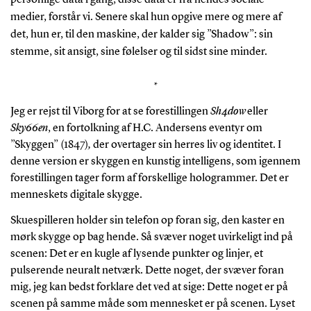
medier, forstår vi. Senere skal hun opgive mere og mere af
det, hun er, til den maskine, der kalder sig ”Shadow”: sin
stemme, sit ansigt, sine følelser og til sidst sine minder.
*
Jeg er rejst til Viborg for at se forestillingen
Sh4dow
eller
Sky66en
, en fortolkning af H.C. Andersens eventyr om
”Skyggen” (1847)
,
der overtager sin herres liv og identitet. I
denne version er skyggen en kunstig intelligens, som igennem
forestillingen tager form af forskellige hologrammer. Det er
menneskets digitale skygge.
Skuespilleren holder sin telefon op foran sig, den kaster en
mørk skygge op bag hende. Så svæver noget uvirkeligt ind på
scenen: Det er en kugle af lysende punkter og linjer, et
pulserende neuralt netværk. Dette noget, der svæver foran
mig, jeg kan bedst forklare det ved at sige: Dette noget er på
scenen på samme måde som mennesket er på scenen. Lyset