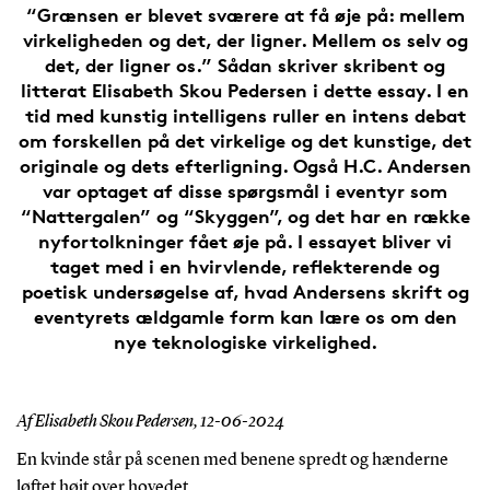
“Grænsen er blevet sværere at få øje på: mellem
virkeligheden og det, der ligner. Mellem os selv og
det, der ligner os.” Sådan skriver skribent og
litterat Elisabeth Skou Pedersen i dette essay. I en
tid med kunstig intelligens ruller en intens debat
om forskellen på det virkelige og det kunstige, det
originale og dets efterligning. Også H.C. Andersen
var optaget af disse spørgsmål i eventyr som
“Nattergalen” og “Skyggen”, og det har en række
nyfortolkninger fået øje på. I essayet bliver vi
taget med i en hvirvlende, reflekterende og
poetisk undersøgelse af, hvad Andersens skrift og
eventyrets ældgamle form kan lære os om den
nye teknologiske virkelighed.
Af Elisabeth Skou Pedersen,
12-06-2024
En kvinde står på scenen med benene spredt og hænderne
løftet højt over hovedet.