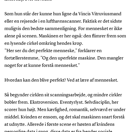
Som hun står der kunne hun ligne da Vincis Vitruviusmand
eller en rejsende i en lufthavnsscanner. Faktisk er det sidste
muligvis den bedste sammenligning. For mennesket er ikke
alene på scenen. Maskinen er her også: den flimrer frem som
en lysende cirkel omkring hendes krop.
”Her ser du det perfekte menneske,” forklarer en
fortællerstemme, ”Og den uperfekte maskine. Den mangler
noget for at kunne forstå mennesket.”
Hvordan kan den blive perfekt? Ved at lære af mennesket.
Så begynder cirklen sit scanningsarbejde, og mindre cirkler
bobler frem. Ekstroversion. Eventyrlyst. Selvdisciplin, her
scorer hun højt. Men kærlighed, romantik, selvværd er under
middel. Kvinden er ensom, og det skal maskinen snart forstå
at udnytte. Allerede i første scene er høsten af kvindens
personlige data i gang, disse data er fra hendes sociale