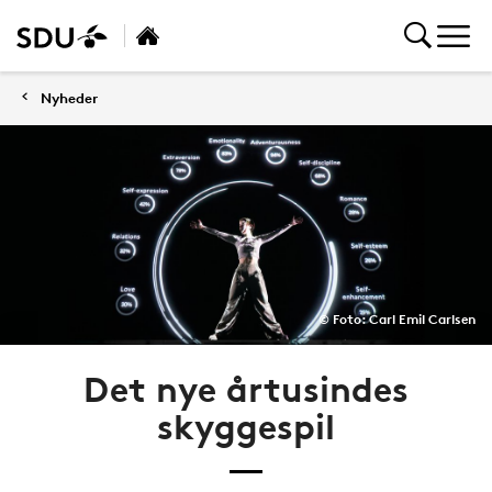
Nyheder
© Foto: Carl Emil Carlsen
Det nye årtusindes
skyggespil