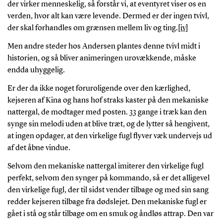
der virker menneskelig, så forstår vi, at eventyret viser os en
verden, hvor alt kan være levende. Dermed er der ingen tvivl,
der skal forhandles om grænsen mellem liv og ting.
[iv]
Men andre steder hos Andersen plantes denne tvivl midt i
historien, og så bliver animeringen urovækkende, måske
endda uhyggelig.
Er der da ikke noget foruroligende over den kærlighed,
kejseren af Kina og hans hof straks kaster på den mekaniske
nattergal, de modtager med posten. 33 gange i træk kan den
synge sin melodi uden at blive træt, og de lytter så hengivent,
at ingen opdager, at den virkelige fugl flyver væk undervejs ud
af det åbne vindue.
Selvom den mekaniske nattergal imiterer den virkelige fugl
perfekt, selvom den synger på kommando, så er det alligevel
den virkelige fugl, der til sidst vender tilbage og med sin sang
redder kejseren tilbage fra dødslejet. Den mekaniske fugl er
gået i stå og står tilbage om en smuk og åndløs attrap. Den var