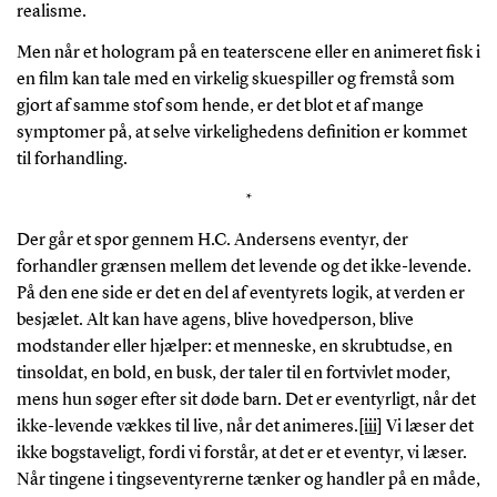
realisme.
Men når et hologram på en teaterscene eller en animeret fisk i
en film kan tale med en virkelig skuespiller og fremstå som
gjort af samme stof som hende, er det blot et af mange
symptomer på, at selve virkelighedens definition er kommet
til forhandling.
*
Der går et spor gennem H.C. Andersens eventyr, der
forhandler grænsen mellem det levende og det ikke-levende.
På den ene side er det en del af eventyrets logik, at verden er
besjælet. Alt kan have agens, blive hovedperson, blive
modstander eller hjælper: et menneske, en skrubtudse, en
tinsoldat, en bold, en busk, der taler til en fortvivlet moder,
mens hun søger efter sit døde barn. Det er eventyrligt, når det
ikke-levende vækkes til live, når det animeres.
[iii]
Vi læser det
ikke bogstaveligt, fordi vi forstår, at det er et eventyr, vi læser.
Når tingene i tingseventyrerne tænker og handler på en måde,