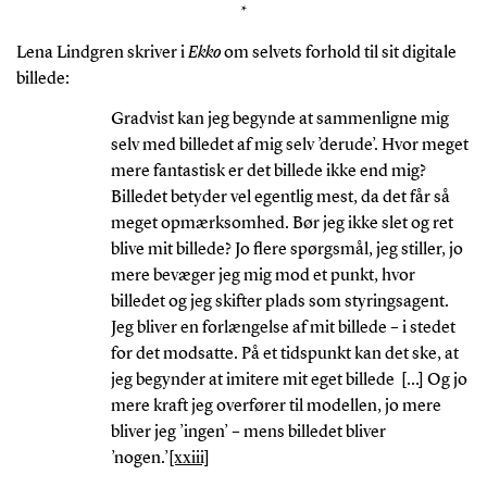
*
Lena Lindgren skriver i
Ekko
om selvets forhold til sit digitale
billede:
Gradvist kan jeg begynde at sammenligne mig
selv med billedet af mig selv ’derude’. Hvor meget
mere fantastisk er det billede ikke end mig?
Billedet betyder vel egentlig mest, da det får så
meget opmærksomhed. Bør jeg ikke slet og ret
blive mit billede? Jo flere spørgsmål, jeg stiller, jo
mere bevæger jeg mig mod et punkt, hvor
billedet og jeg skifter plads som styringsagent.
Jeg bliver en forlængelse af mit billede – i stedet
for det modsatte. På et tidspunkt kan det ske, at
jeg begynder at imitere mit eget billede […] Og jo
mere kraft jeg overfører til modellen, jo mere
bliver jeg ’ingen’ – mens billedet bliver
’nogen.’
[xxiii]