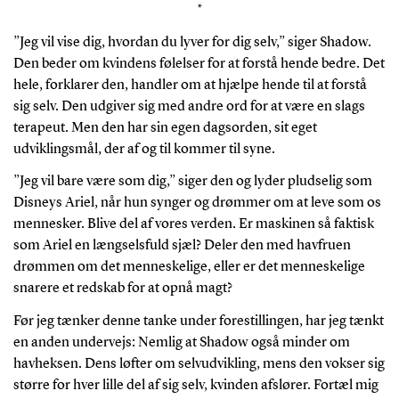
*
”Jeg vil vise dig, hvordan du lyver for dig selv,” siger Shadow.
Den beder om kvindens følelser for at forstå hende bedre. Det
hele, forklarer den, handler om at hjælpe hende til at forstå
sig selv. Den udgiver sig med andre ord for at være en slags
terapeut. Men den har sin egen dagsorden, sit eget
udviklingsmål, der af og til kommer til syne.
”Jeg vil bare være som dig,” siger den og lyder pludselig som
Disneys Ariel, når hun synger og drømmer om at leve som os
mennesker. Blive del af vores verden. Er maskinen så faktisk
som Ariel en længselsfuld sjæl? Deler den med havfruen
drømmen om det menneskelige, eller er det menneskelige
snarere et redskab for at opnå magt?
Før jeg tænker denne tanke under forestillingen, har jeg tænkt
en anden undervejs: Nemlig at Shadow også minder om
havheksen. Dens løfter om selvudvikling, mens den vokser sig
større for hver lille del af sig selv, kvinden afslører. Fortæl mig