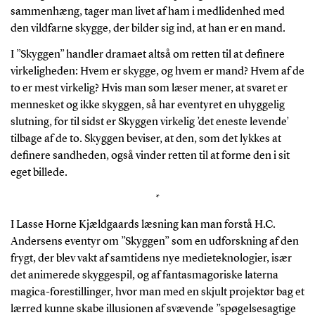
sammenhæng, tager man livet af ham i medlidenhed med
den vildfarne skygge, der bilder sig ind, at han er en mand.
I ”Skyggen”
handler dramaet altså om retten til at definere
virkeligheden: Hvem er skygge, og hvem er mand? Hvem af de
to er mest virkelig? Hvis man som læser mener, at svaret er
mennesket og ikke skyggen, så har eventyret en uhyggelig
slutning, for til sidst er Skyggen virkelig ’det eneste levende’
tilbage af de to. Skyggen beviser, at den, som det lykkes at
definere sandheden, også vinder retten til at forme den i sit
eget billede.
*
I Lasse Horne Kjældgaards læsning kan man forstå H.C.
Andersens eventyr om ”Skyggen” som en udforskning af den
frygt, der blev vakt af samtidens nye medieteknologier, især
det animerede skyggespil, og af fantasmagoriske laterna
magica-forestillinger, hvor man med en skjult projektør bag et
lærred kunne skabe illusionen af svævende ”spøgelsesagtige