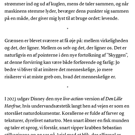
strømmer ind og ud af kuglen, mens de taler sammen, og når
maskinens stemme lyder, bevæger dens punkter sig sammen
på en måde, der giver mig lyst til at bruge ordet: levende.
*
Grænsen er blevet sværere at få øje på: mellem virkeligheden
og det, der ligner. Mellem os selv og det, der ligner os. Det er
naturligvis en af pointerne i den nye fortolkning af ”Skyggen”,
at denne forvirring kan være både forførende og farlig: Jo
bedre vi bliver til at imitere det menneskelige, jo mere
risikerer vi at miste greb om, hvad det menneskelige er.
*
I 2023 udgav Disney den nye
live-action
-version af
Den Lille
Havfrue
, hvis undervandsæstetik langt hen ad vejen er som en
storslået naturdokumentar. Korallerne er fulde af farver og
teksturer, dyrelivet naturtro. Men snart åbner en fisk munden
og taler et sprog, vi forstår, snart vipper krabben Sebastian