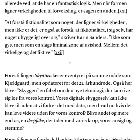
allerede ved, at de har en fantastisk logik. Men når formen
ligner virkeligheden til forveksling, er sagen en anden.
[xxi]
”At forstå fiktionalitet som noget, der ligner virkeligheden,
men ikke er det, er også at forstå, at fiktionalitet, i sig selv, har
noget uhyggeligt over sig,” skriver Karin Sanders. ”Ikke som
gys, men som en slags liminal zone af uvished. Mellem det
virkelige og det fiktive.”
[xxii]
*
Forestillingen
Sky66en
læser eventyret på samme måde som
Kjældgaard, men opdateret for det 21. århundrede. Også her
bliver ”Skyggen” en fabel om den nye teknologi, der kan rive
sig løs fra vores kontrol. Vores digitale skyggeselv kan ikke
blive til, uden at vi fodrer det med data, men hvad nu hvis det
kan leve videre uden for vores kontrol? Blive andet og mere
end os, en
deepfake
, der taler med vores krop, vores ansigt og
stemme?
Forestillingens fjerde del hedder
The Face
, ansigtet. Her lader