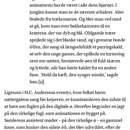
animatoren havde været i alle dens hjørner. I
junglen kunne man se de særeste orkideer. Aber
brølede fra trækronerne. Og blev man ved med
at gå, kom man over bakkekammen til en
kratersø, der var dyb og blå. Oldgamle træer
spejlede sig i det blanke vand, og i grenene boede
ō’ō’en, der sang så længselsfuldt et parringskald,
at selv den unge gamer, der spillede en turnering
sent om natten, forstørrede øen til fuld skærm
og lyttede, når han hørte kaldet fra en anden
fane. ’Hold da kæft, den synger smukt,’ sagde
han.
[vi]
Ligesom i H.C. Andersens eventyr, hvor folket hører
nattergalens sang før kejseren, er kunstsamleren den sidste til
at høre om fuglen på den digitale ø. Herefter begynder en jagt
på den virkelige fugl, som animationen er bygget på.
Samlerens assistent møder – på den virkelige ø – en gammel
kone, som husker den sidste ō’ō, der blev udryddet, efter de