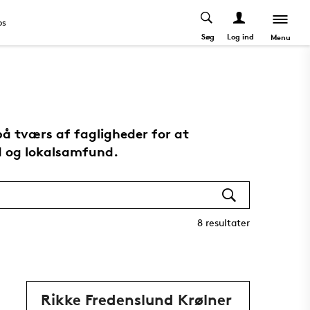
os
Søg
Log ind
Menu
på tværs af fagligheder for at
tid og lokalsamfund.
8
resultater
Rikke Fredenslund Krølner