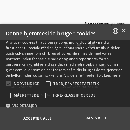
Sidst opdateret: 19.07.2022
×
Denne hjemmeside bruger cookies
Vi bruger cookies til at tilpasse vores indhold og til at vise dig
funktioner til sociale medier og til at analysere vores trafik. Vi deler
DANISH
også oplysninger om din brug af vores hjemmeside med vores
partnere inden for sociale medier og analysepartnere. Vores
ENGLISH
partnere kan kombinere disse data med andre oplysninger, du har
TLF: 6550 1000 ·
SDU@SDU.DK
· CVR-NR: 29283958 ·
EAN
givet dem, eller som de har indsamlet fra din brug af deres tjenester.
DANISH
Se hvilke, inden du samtykker via "Vis detaljer" neden for.
Læs mere
NØDVENDIGE
TREDJEPARTSSTATISTIK
SDU VEJVISER
JOB OG KARRIERE PÅ SDU
DATABESKYTTELSE PÅ SDU
MÅLRETTEDE
IKKE-KLASSIFICEREDE
VIS DETALJER
AFVIS ALLE
ACCEPTER ALLE