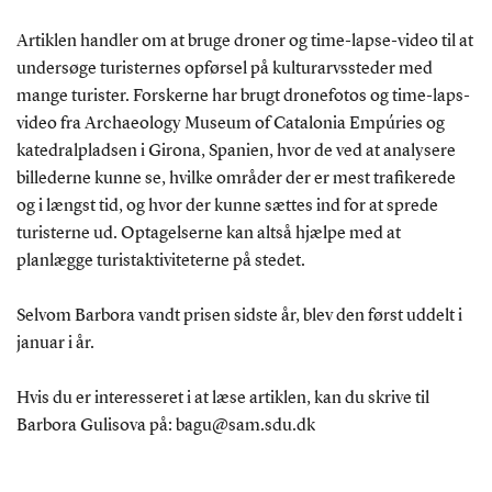
Artiklen handler om at bruge droner og time-lapse-video til at
undersøge turisternes opførsel på kulturarvssteder med
mange turister. Forskerne har brugt dronefotos og time-laps-
video fra Archaeology Museum of Catalonia Empúries og
katedralpladsen i Girona, Spanien, hvor de ved at analysere
billederne kunne se, hvilke områder der er mest trafikerede
og i længst tid, og hvor der kunne sættes ind for at sprede
turisterne ud. Optagelserne kan altså hjælpe med at
planlægge turistaktiviteterne på stedet.
Selvom Barbora vandt prisen sidste år, blev den først uddelt i
januar i år.
Hvis du er interesseret i at læse artiklen, kan du skrive til
Barbora Gulisova på: bagu@sam.sdu.dk