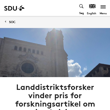
Søg
Menu
English
SOC
Landdistriktsforsker
vinder pris for
forskningsartikel om