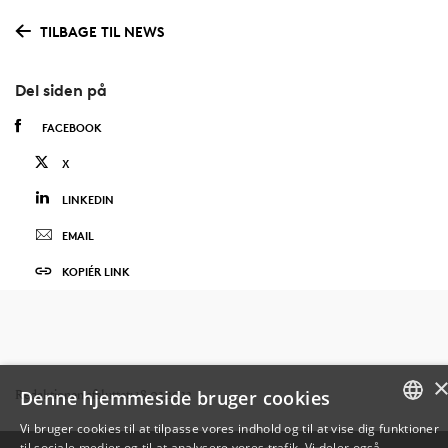
TILBAGE TIL NEWS
Del siden på
FACEBOOK
X
LINKEDIN
EMAIL
KOPIÉR LINK
Denne hjemmeside bruger cookies
Redaktionen afsluttet: 18.03.2022
Vi bruger cookies til at tilpasse vores indhold og til at vise dig funktioner
til sociale medier og til at analysere vores trafik. Vi deler også
DANISH