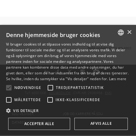
×
Denne hjemmeside bruger cookies
Vi bruger cookies til at tilpasse vores indhold og til at vise dig
Sidst opdateret: 05.09.2022
funktioner til sociale medier og til at analysere vores trafik. Vi deler
DANISH
også oplysninger om din brug af vores hjemmeside med vores
partnere inden for sociale medier og analysepartnere. Vores
ENGLISH
partnere kan kombinere disse data med andre oplysninger, du har
givet dem, eller som de har indsamlet fra din brug af deres tjenester.
DANISH
Se hvilke, inden du samtykker via "Vis detaljer" neden for.
Læs mere
NØDVENDIGE
TREDJEPARTSSTATISTIK
TLF: 6550 1000 ·
SDU@SDU.DK
· CVR-NR: 29283958 ·
EAN
MÅLRETTEDE
IKKE-KLASSIFICEREDE
VIS DETALJER
SDU VEJVISER
JOB OG KARRIERE PÅ SDU
DATABESKYTTELSE PÅ SDU
AFVIS ALLE
ACCEPTER ALLE