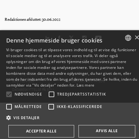
Redaktionen afsluttet: 30.06.2022
Denne hjemmeside bruger cookies
Vi bruger cookies til at tilpasse vores indhold og til at vise dig funktioner
til sociale medier og til at analysere vores trafik. Vi deler også
DANISH
TLF: 6550 1000 ·
SDU@SDU.DK
· CVR-NR: 29283958 ·
EAN
oplysninger om din brug af vores hjemmeside med vores partnere
inden for sociale medier og analysepartnere. Vores partnere kan
ENGLISH
kombinere disse data med andre oplysninger, du har givet dem, eller
som de har indsamlet fra din brug af deres tjenester. Se hvilke, inden du
SDU VEJVISER
JOB OG KARRIERE PÅ SDU
DANISH
samtykker via "Vis detaljer" neden for.
Læs mere
DATABESKYTTELSE PÅ SDU
NØDVENDIGE
TREDJEPARTSSTATISTIK
MÅLRETTEDE
IKKE-KLASSIFICEREDE
VIS DETALJER
AFVIS ALLE
ACCEPTER ALLE