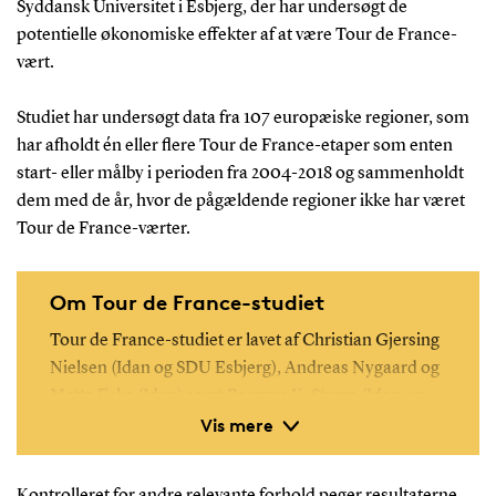
Syddansk Universitet i Esbjerg, der har undersøgt de
potentielle økonomiske effekter af at være Tour de France-
vært.
Studiet har undersøgt data fra 107 europæiske regioner, som
har afholdt én eller flere Tour de France-etaper som enten
start- eller målby i perioden fra 2004-2018 og sammenholdt
dem med de år, hvor de pågældende regioner ikke har været
Tour de France-værter.
Om Tour de France-studiet
Tour de France-studiet er lavet af Christian Gjersing
Nielsen (Idan og SDU Esbjerg), Andreas Nygaard og
Mette Eske (Idan) samt Rasmus K. Storm (Idan og
Vis mere
Norwegian University of Science and Technology).
Læs mere om studiet her
Kontrolleret for andre relevante forhold peger resultaterne