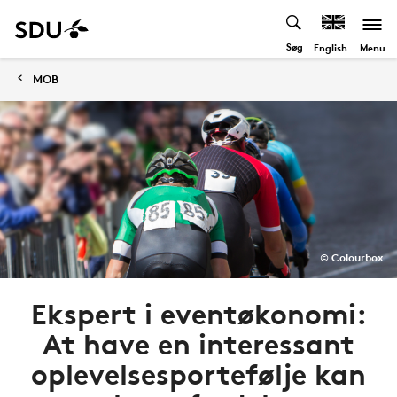
Søg
Menu
English
MOB
© Colourbox
Ekspert i eventøkonomi:
At have en interessant
oplevelsesportefølje kan