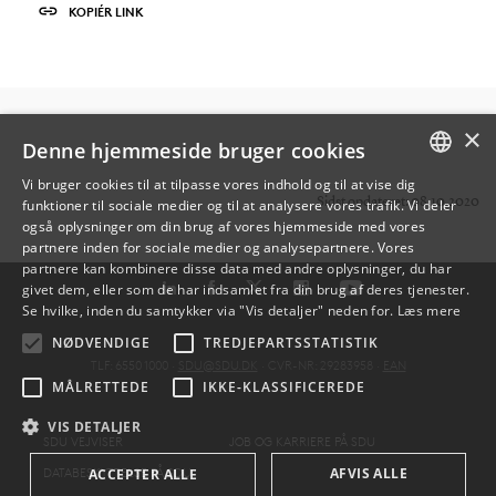
KOPIÉR LINK
×
Denne hjemmeside bruger cookies
Vi bruger cookies til at tilpasse vores indhold og til at vise dig
Sidst opdateret: 08.10.2020
funktioner til sociale medier og til at analysere vores trafik. Vi deler
DANISH
også oplysninger om din brug af vores hjemmeside med vores
partnere inden for sociale medier og analysepartnere. Vores
ENGLISH
partnere kan kombinere disse data med andre oplysninger, du har
givet dem, eller som de har indsamlet fra din brug af deres tjenester.
DANISH
Se hvilke, inden du samtykker via "Vis detaljer" neden for.
Læs mere
NØDVENDIGE
TREDJEPARTSSTATISTIK
TLF: 6550 1000 ·
SDU@SDU.DK
· CVR-NR: 29283958 ·
EAN
MÅLRETTEDE
IKKE-KLASSIFICEREDE
VIS DETALJER
SDU VEJVISER
JOB OG KARRIERE PÅ SDU
DATABESKYTTELSE PÅ SDU
AFVIS ALLE
ACCEPTER ALLE