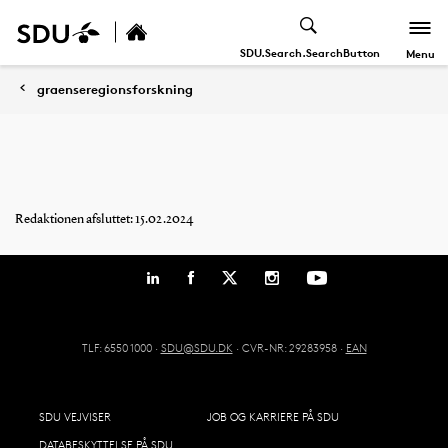
SDU.Search.SearchButton
Menu
graenseregionsforskning
Redaktionen afsluttet: 15.02.2024
TLF: 6550 1000 ·
SDU@SDU.DK
· CVR-NR: 29283958 ·
EAN
SDU VEJVISER
JOB OG KARRIERE PÅ SDU
DATABESKYTTELSE PÅ SDU