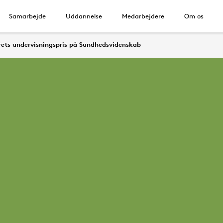
Samarbejde
Uddannelse
Medarbejdere
Om os
rets undervisningspris på Sundhedsvidenskab