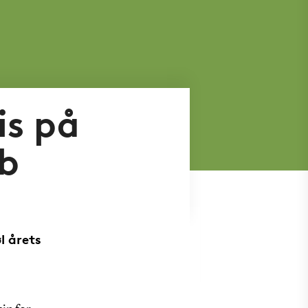
is på
b
l årets