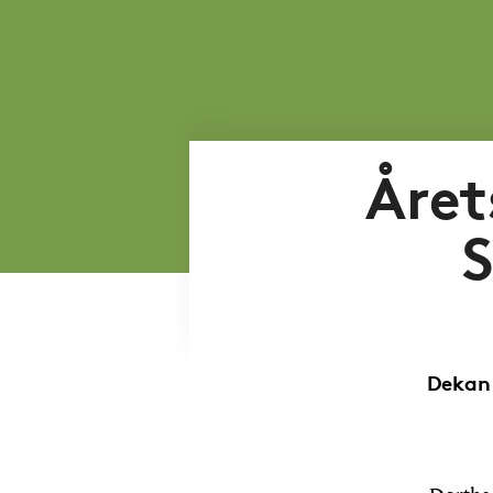
Året
Dekan 