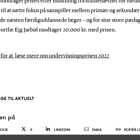
modtager prisen efter indstilling fra studienævnet for medic
 til at sætte fokus på samspillet mellem primær og sekundær
 de næsten færdiguddannede læger – og for sine store pæda
Dorthe Ejg Jarbøl modtager 20.000 kr. med prisen.
r for at læse mere om undervisningsprisen 2022
AGE TIL AKTUELT
den på
BOOK
X
LINKEDIN
EMAIL
KOPIÉR L