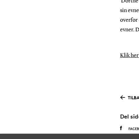
Dorthe 
sin evne
overfor
evner. 
Klik he
TILB
Del si
FACE