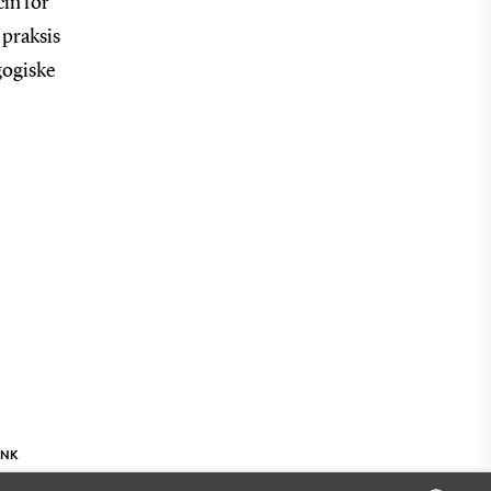
in for
 praksis
gogiske
INK