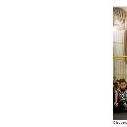
© jeppeca