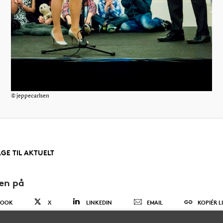
© jeppecarlsen
AGE TIL AKTUELT
den på
BOOK
X
LINKEDIN
EMAIL
KOPIÉR L