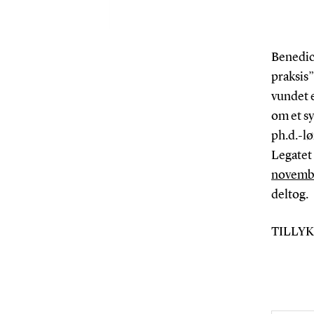
Benedic
praksis”
vundet 
om et sy
ph.d.-lø
Legatet
novembe
deltog.
TILLYK