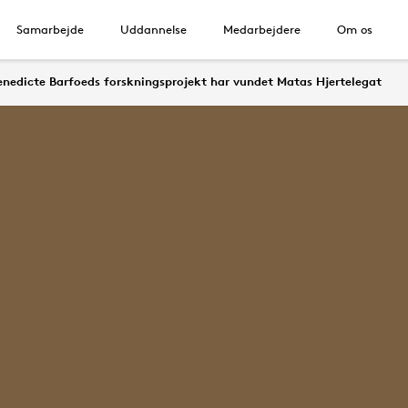
Samarbejde
Uddannelse
Medarbejdere
Om os
enedicte Barfoeds forskningsprojekt har vundet Matas Hjertelegat