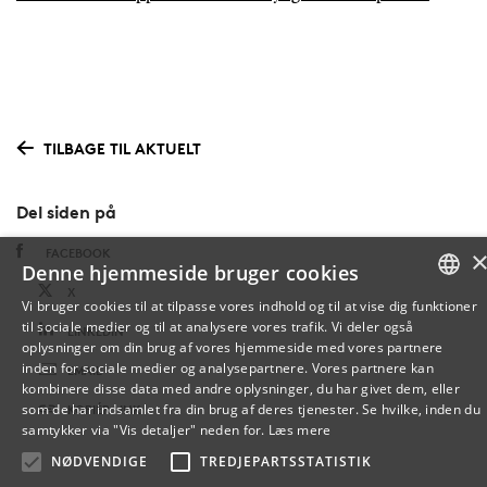
TILBAGE TIL AKTUELT
Del siden på
FACEBOOK
Denne hjemmeside bruger cookies
X
Vi bruger cookies til at tilpasse vores indhold og til at vise dig funktioner
til sociale medier og til at analysere vores trafik. Vi deler også
DANISH
LINKEDIN
oplysninger om din brug af vores hjemmeside med vores partnere
inden for sociale medier og analysepartnere. Vores partnere kan
EMAIL
ENGLISH
kombinere disse data med andre oplysninger, du har givet dem, eller
som de har indsamlet fra din brug af deres tjenester. Se hvilke, inden du
KOPIÉR LINK
DANISH
samtykker via "Vis detaljer" neden for.
Læs mere
NØDVENDIGE
TREDJEPARTSSTATISTIK