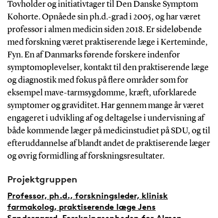
Tovholder og initiativtager til Den Danske Symptom
Kohorte. Opnåede sin ph.d.-grad i 2005, og har været
professor i almen medicin siden 2018. Er sideløbende
med forskning været praktiserende læge i Kerteminde,
Fyn. En af Danmarks førende forskere indenfor
symptomoplevelser, kontakt til den praktiserende læge
og diagnostik med fokus på flere områder som for
eksempel mave-tarmsygdomme, kræft, uforklarede
symptomer og graviditet. Har gennem mange år været
engageret i udvikling af og deltagelse i undervisning af
både kommende læger på medicinstudiet på SDU, og til
efteruddannelse af blandt andet de praktiserende læger
og øvrig formidling af forskningsresultater.
Projektgruppen
Professor, ph.d., forskningsleder, klinisk
farmakolog, praktiserende læge Jens
Søndergaard, Forskningsenheden for Almen