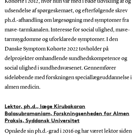
Kohorte i 2012, hvor hun var med i både udvikling af og
udsendelse af spørgeskemaet, og efterfølgende skrev
ph.d.-afhandling om lægesøgning med symptomer fra
mave-tarmkanalen. Interesse for social ulighed, mave-
tarmsygdomme og uforklarede symptomer. I den
Danske Symptom Kohorte 2022 tovholder på
delprojekter omhandlende sundhedskompetence og
social ulighed i sundhedsvæsenet. Gennemfører
sideløbende med forskningen speciallægeuddannelse i
almen medicin.
Lektor, ph.d., læge Kirubakaran
Balasubramaniam, Forskningsenheden for Almen
Praksis, Syddansk Universitet
Opnåede sin ph.d.-grad i 2016 og har været lektor siden