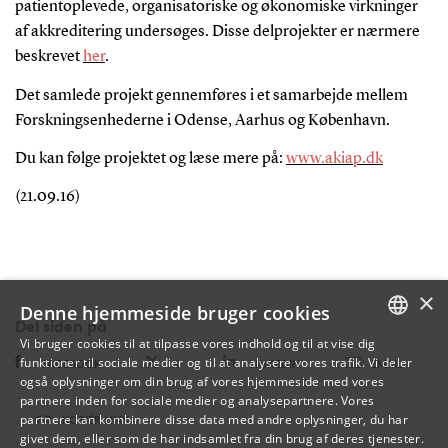
patientoplevede, organisatoriske og økonomiske virkninger
af akkreditering undersøges. Disse delprojekter er nærmere
beskrevet
her
.
Det samlede projekt gennemføres i et samarbejde mellem
Forskningsenhederne i Odense, Aarhus og København.
Du kan følge projektet og læse mere på:
www.akiap.dk
(21.09.16)
×
Denne hjemmeside bruger cookies
Del siden på
Vi bruger cookies til at tilpasse vores indhold og til at vise dig
funktioner til sociale medier og til at analysere vores trafik. Vi deler
DANISH
FACEBOOK
X
LINKEDIN
EMAIL
også oplysninger om din brug af vores hjemmeside med vores
partnere inden for sociale medier og analysepartnere. Vores
ENGLISH
partnere kan kombinere disse data med andre oplysninger, du har
KOPIÉR LINK
givet dem, eller som de har indsamlet fra din brug af deres tjenester.