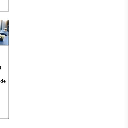
d
nde