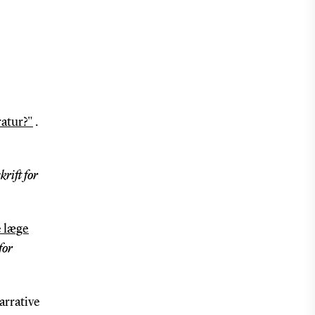
ratur?"
.
krift for
 læge
for
arrative