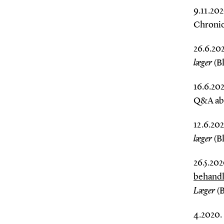
9.11.20
Chronic
26.6.20
læger
(Bl
16.6.20
Q&A abo
12.6.202
læger
(Bl
26.5.202
behandl
Læger
(B
4.2020