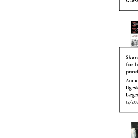
s. 18-
Skøn
for l
pand
Anmel
Ugeskr
Læger
12/20