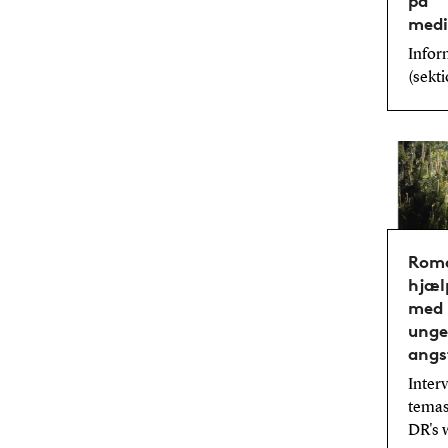
på
medi
Infor
(sekti
Rom
hjæl
med 
unge
angs
Interv
temas
DR's 