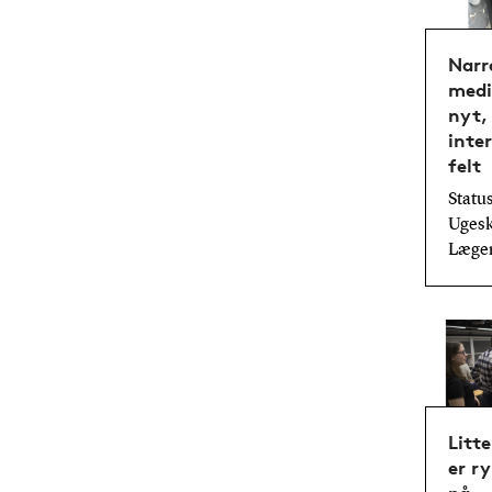
Narr
medi
nyt,
inte
felt
Status
Ugeskr
Læger
Litt
er r