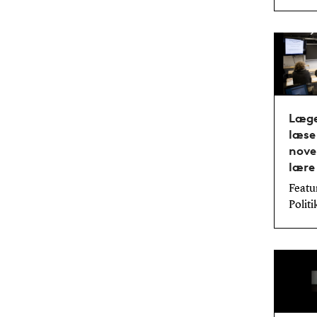
Læge
læse
novel
lære
Featur
Politi