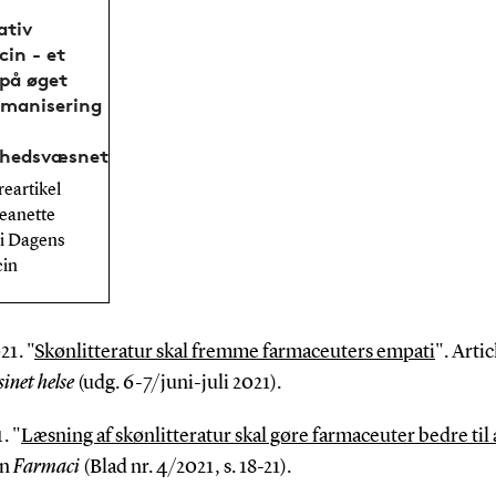
ativ
cin - et
 på øget
manisering
hedsvæsnet
reartikel
eanette
i Dagens
in
21. "
Skønlitteratur skal fremme farmaceuters empati
". Artic
inet helse
(udg. 6-7/juni-juli 2021).
. "
Læsning af skønlitteratur skal gøre farmaceuter bedre til a
in
Farmaci
(Blad nr. 4/2021, s. 18-21).