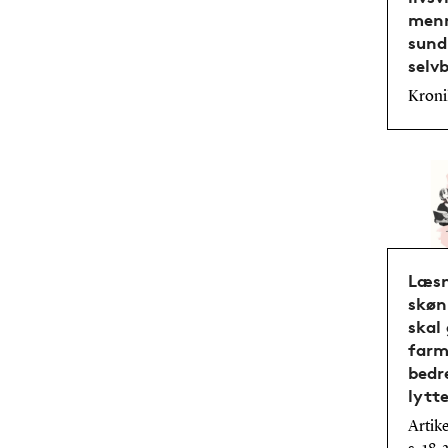
menn
sund
selvb
Kronik
Læsn
skøn
skal
farm
bedre
lytt
Artike