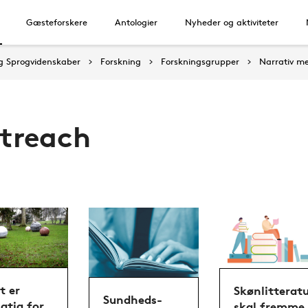
Gæsteforskere
Antologier
Nyheder og aktiviteter
 og Sprogvidenskaber
Forskning
Forskningsgrupper
Narrativ m
treach
t er
Skønlitterat
Sundheds-
igtig for
skal fremme