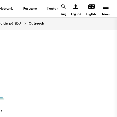
Netværk
Partnere
Kontakt
Søg
Log ind
Menu
English
edicin på SDU
Outreach
ur