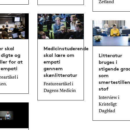
Zetland
r skal
Medicinstuderende
 digte og
skal lære om
Litteratur
ler for at
empati
bruges i
 empati
gennem
stigende gra
skønlitteratur
som
eartikel i
smertestille
ken.
Featureartikel i
stof
Dagens Medicin
Interview i
Kristeligt
Dagblad