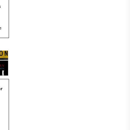
s
e
er