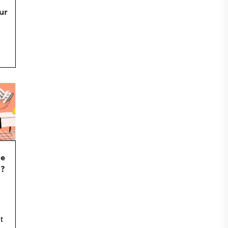
ur
se
i?
t