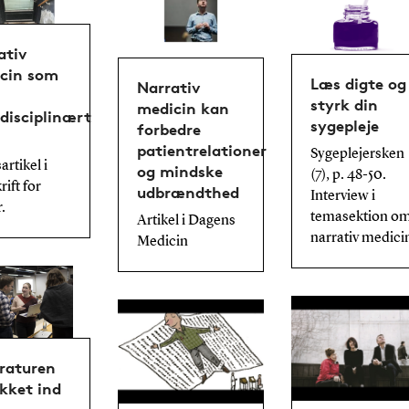
ativ
cin som
Læs digte og
Narrativ
styrk din
medicin kan
rdisciplinært
sygepleje
forbedre
patientrelationer
Sygeplejersken
artikel i
og mindske
(7), p. 48-50.
ift for
udbrændthed
Interview i
.
temasektion o
Artikel i Dagens
narrativ medici
Medicin
eraturen
ykket ind