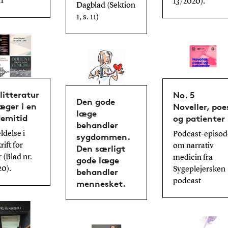
21
13/2020).
Dagblad (Sektion
1, s. 11)
litteratur
No. 5
Den gode
æger i en
Noveller, poe
læge
emitid
og patienter
behandler
delse i
Podcast-episod
sygdommen.
ift for
om narrativ
Den særligt
 (Blad nr.
medicin fra
gode læge
20).
Sygeplejersken
behandler
podcast
mennesket.