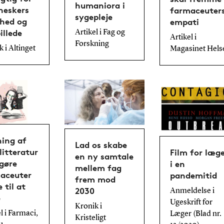
humaniora i
eskers
farmaceuter
sygepleje
hed og
empati
illede
Artikel i Fag og
Artikel i
Forskning
 i Altinget
Magasinet Hels
ing af
Lad os skabe
litteratur
Film for læg
en ny samtale
 gøre
i en
mellem fag
aceuter
pandemitid
frem mod
 til at
2030
Anmeldelse i
e
Ugeskrift for
Kronik i
l i Farmaci,
Læger (Blad nr.
Kristeligt