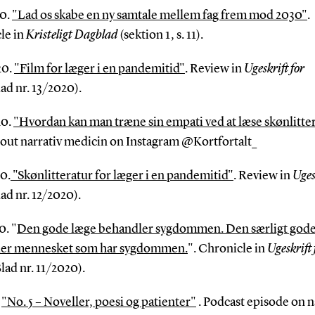
20.
"Lad os skabe en ny samtale mellem fag frem mod 2030"
.
le in
Kristeligt Dagblad
(sektion 1, s. 11).
20.
"Film for læger i en pandemitid"
. Review in
Ugeskrift for
ad nr. 13/2020).
20.
"Hvordan kan man træne sin empati ved at læse skønlitte
ut narrativ medicin on Instagram @
Kortfortalt_
0.
"Skønlitteratur for læger i en pandemitid"
. Review in
Uges
ad nr. 12/2020).
0. "
Den gode læge behandler sygdommen. Den særligt gode
er mennesket som har sygdommen.
". Chronicle in
Ugeskrift 
lad nr. 11/2020).
.
"
No. 5 – Noveller, poesi og patienter"
. Podcast episode on n