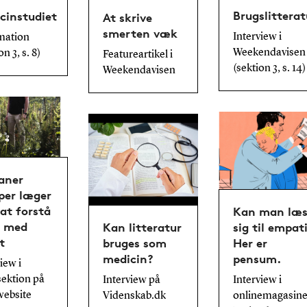
Brugslitterat
cinstudiet
At skrive
smerten væk
Interview i
mation
Weekendavisen
on 3, s. 8)
Featureartikel i
(sektion 3, s. 14)
Weekendavisen
aner
per læger
at forstå
Kan man læ
 med
Kan litteratur
sig til empat
t
bruges som
Her er
medicin?
pensum.
iew i
ektion på
Interview på
Interview i
website
Videnskab.dk
onlinemagasine