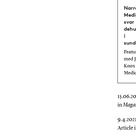
Narr
Medi
svar
dehu
i
sund
Featu
med J
Knox 
Medic
15.06.20
in
Magas
9.4.2021
Article 