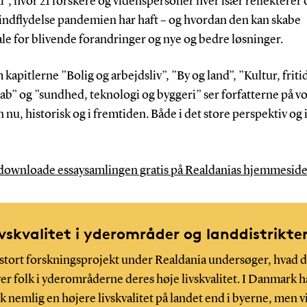
, hvor 21 forskere og videnspersoner hver især reflekterer 
 indflydelse pandemien har haft – og hvordan den kan skabe
le for blivende forandringer og nye og bedre løsninger.
apitlerne ”Bolig og arbejdsliv”, ”By og land”, ”Kultur, friti
ab” og ”sundhed, teknologi og byggeri” ser forfatterne på v
n nu, historisk og i fremtiden. Både i det store perspektiv og 
downloade essaysamlingen gratis på Realdanias hjemmesid
ivskvalitet i yderområder og landdistrikte
 stort forskningsprojekt under Realdania undersøger, hvad 
ver folk i yderområderne deres høje livskvalitet. I Danmark h
lk nemlig en højere livskvalitet på landet end i byerne, men v