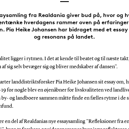
saysamling fra Realdania giver bud på, hvor og h
entænke hverdagens rammer oven på erfaringer
. Pia Heike Johansen har bidraget med et essa
og resonans på landet.
litet ligger i rytmen. I det at kende til beatet og til næste takt
af sig selv bevæger sig og bliver medskaber af dansen”.
arter landdistriktsforsker Pia Heike Johansen sit essay om, 
 for nogle blev en øjenåbner for livskvaliteten ved landliv
 by- og landboere sammen måtte finde en fælles rytme i de 
mfund.
er en del af Realdanias nye essaysamling ”Refleksioner fra e