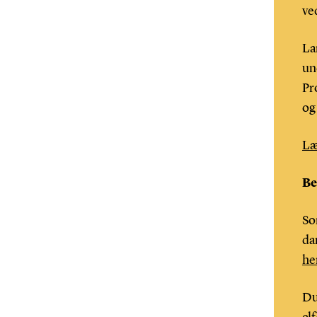
ve
La
un
Pr
og
Læ
Be
So
da
he
Du