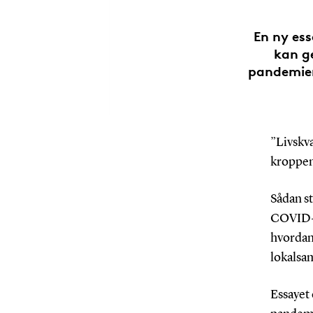
En ny es
kan g
pandemien
”Livskva
kroppen 
Sådan st
COVID-19
hvordan
lokalsa
Essayet 