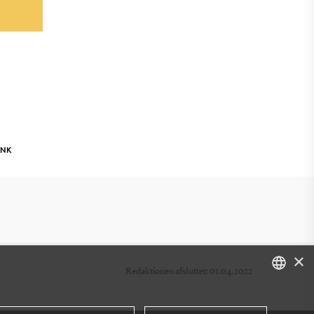
INK
×
Redaktionen afsluttet: 01.04.2022
DANISH