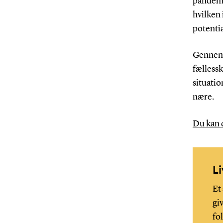
pandemi”
hvilken
potentia
Gennem k
fællessk
situatio
nære.
Du kan 
L
Et
gi
fo