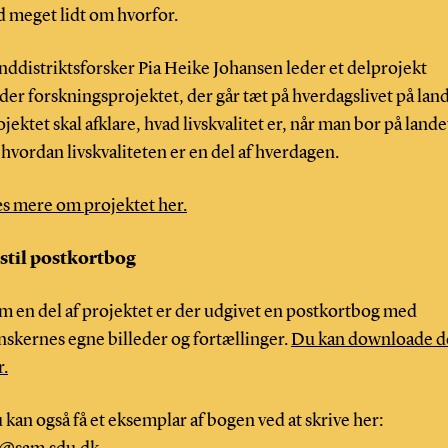
d meget lidt om hvorfor.
nddistriktsforsker Pia Heike Johansen leder et delprojekt
der forskningsprojektet, der går tæt på hverdagslivet på land
ojektet skal afklare, hvad livskvalitet er, når man bor på lande
 hvordan livskvaliteten er en del af hverdagen.
s mere om projektet her.
stil postkortbog
m en del af projektet er der udgivet en postkortbog med
nskernes egne billeder og fortællinger.
Du kan downloade d
r.
 kan også få et eksemplar af bogen ved at skrive her: