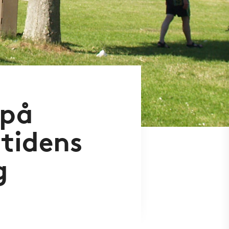
 på
tidens
g