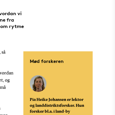
vordan vi
ne fra
y om rytme
, så
Mød forskeren
hvordan
et, og
små
Pia Heike Johansen er lektor
og landdistriktsforsker. Hun
n
forsker bl.a. i land-by