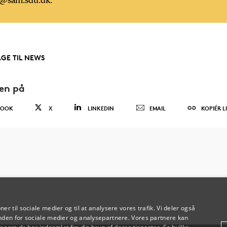
f@sam.sdu.dk.
AGE TIL NEWS
den på
BOOK
X
LINKEDIN
EMAIL
KOPIÉR L
oner til sociale medier og til at analysere vores trafik. Vi deler også
den for sociale medier og analysepartnere. Vores partnere kan