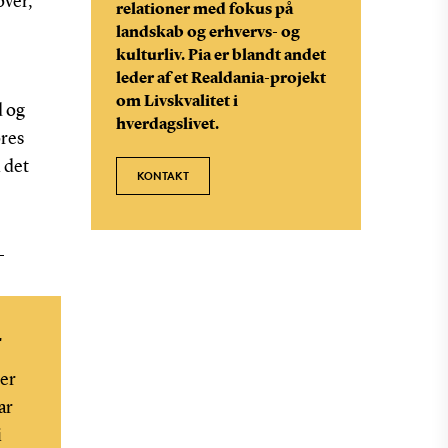
over,
relationer med fokus på
landskab og erhvervs- og
kulturliv. Pia er blandt andet
leder af et Realdania-projekt
om Livskvalitet i
d og
hverdagslivet.
ores
i det
KONTAKT
e
r
der
ar
i