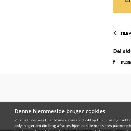
cl
TILB
Del si
FACE
Denne hjemmeside bruger cookies
Vi bruger cookies til at tilpasse vores indhold og til at vise dig funkti
oplysninger om din brug af vores hjemmeside med vores partnere in