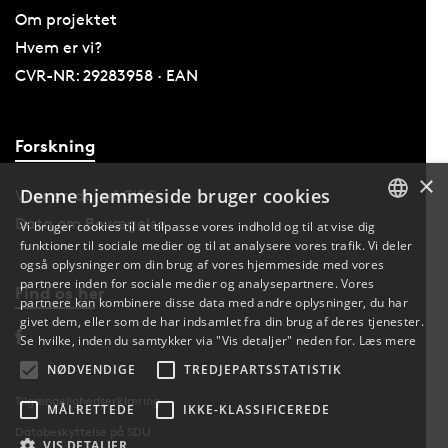
Om projektet
Hvem er vi?
CVR-NR: 29283958 · EAN
Forskning
×
Denne hjemmeside bruger cookies
Vi er en del af CISC
Data om Bevægelse
Vi bruger cookies til at tilpasse vores indhold og til at vise dig
funktioner til sociale medier og til at analysere vores trafik. Vi deler
DANISH
også oplysninger om din brug af vores hjemmeside med vores
partnere inden for sociale medier og analysepartnere. Vores
Find os her
ENGLISH
partnere kan kombinere disse data med andre oplysninger, du har
givet dem, eller som de har indsamlet fra din brug af deres tjenester.
DANISH
Se hvilke, inden du samtykker via "Vis detaljer" neden for.
Læs mere
NØDVENDIGE
TREDJEPARTSSTATISTIK
Tilgængelighedserklæring
MÅLRETTEDE
IKKE-KLASSIFICEREDE
Databeskyttelse på SDU
VIS DETALJER