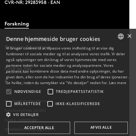
CVR-NR: 29283958 · EAN
Forskning
×
Denne hjemmeside bruger cookies
Vi er en del af CISC
Data om Bevægelse
Vi bruger cookies til at tilpasse vores indhold og til at vise dig
funktioner til sociale medier og til at analysere vores trafik. Vi deler
DANISH
også oplysninger om din brug af vores hjemmeside med vores
partnere inden for sociale medier og analysepartnere. Vores
Find os her
ENGLISH
partnere kan kombinere disse data med andre oplysninger, du har
givet dem, eller som de har indsamlet fra din brug af deres tjenester.
DANISH
Se hvilke, inden du samtykker via "Vis detaljer" neden for.
Læs mere
NØDVENDIGE
TREDJEPARTSSTATISTIK
Tilgængelighedserklæring
MÅLRETTEDE
IKKE-KLASSIFICEREDE
Databeskyttelse på SDU
VIS DETALJER
Cookie-indstillinger
AFVIS ALLE
ACCEPTER ALLE
Whistleblowerordning på SDU