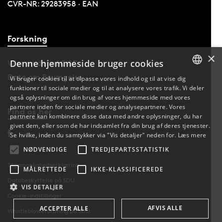
CVR-NR: 29283958 · EAN
Forskning
×
Denne hjemmeside bruger cookies
Vi er en del af CISC
Data om Bevægelse
Vi bruger cookies til at tilpasse vores indhold og til at vise dig
funktioner til sociale medier og til at analysere vores trafik. Vi deler
DANISH
også oplysninger om din brug af vores hjemmeside med vores
partnere inden for sociale medier og analysepartnere. Vores
Find os her
ENGLISH
partnere kan kombinere disse data med andre oplysninger, du har
givet dem, eller som de har indsamlet fra din brug af deres tjenester.
DANISH
Se hvilke, inden du samtykker via "Vis detaljer" neden for.
Læs mere
NØDVENDIGE
TREDJEPARTSSTATISTIK
Tilgængelighedserklæring
MÅLRETTEDE
IKKE-KLASSIFICEREDE
Databeskyttelse på SDU
VIS DETALJER
Cookie-indstillinger
AFVIS ALLE
ACCEPTER ALLE
Whistleblowerordning på SDU