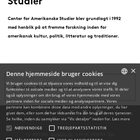
Studier
Center for Amerikanske Studier blev grundlagt i 1992
med henblik på at fremme forskning inden for
amerikansk kultur, politik, litteratur og traditioner.
×
Denne hjemmeside bruger cookies
Vi bruger cookies til at tilpasse vores indhold og til at vise dig
Siden findes kun på engelsk
funktioner til sociale medier og til at analysere vores trafik. Vi deler
DANISH
også oplysninger om din brug af vores hjemmeside med vores
partnere inden for sociale medier og analysepartnere. Vores
ENGLISH
partnere kan kombinere disse data med andre oplysninger, du har
givet dem, eller som de har indsamlet fra din brug af deres tjenester.
DANISH
Se hvilke, inden du samtykker via "Vis detaljer" neden for.
Læs mere
NØDVENDIGE
TREDJEPARTSSTATISTIK
TLF: 6550 1000 ·
SDU@SDU.DK
· CVR-NR: 29283958 ·
EAN