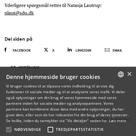
Yderligere spørgsmål rettes til Natasja Lautrup:
nlaut@sdu.dk
Del siden på
FACEBOOK
X
LINKEDIN
EMAIL
KOPIÉR LINK
×
Denne hjemmeside bruger cookies
Vi bruger cookies til at tilpasse vores indhold og til at vise dig
funktioner til sociale medier og til at analysere vores trafik. Vi deler
DANISH
også oplysninger om din brug af vores hjemmeside med vores
partnere inden for sociale medier og analysepartnere. Vores
ENGLISH
partnere kan kombinere disse data med andre oplysninger, du har
givet dem, eller som de har indsamlet fra din brug af deres tjenester.
DANISH
Sidst opdateret: 19.07.2022
Se hvilke, inden du samtykker via "Vis detaljer" neden for.
Læs mere
NØDVENDIGE
TREDJEPARTSSTATISTIK