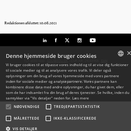
Redaktionen afsluttet: 10.08.2021
Denne hjemmeside bruger cookies
TLF: 6550 1000 ·
SDU@SDU.DK
· CVR-NR: 29283958 ·
EAN
Vi bruger cookies til at tilpasse vores indhold og til at vise dig funktioner
til sociale medier og til at analysere vores trafik. Vi deler også
DANISH
oplysninger om din brug af vores hjemmeside med vores partnere
SDU VEJVISER
JOB OG KARRIERE PÅ SDU
inden for sociale medier og analysepartnere. Vores partnere kan
ENGLISH
kombinere disse data med andre oplysninger, du har givet dem, eller
DATABESKYTTELSE PÅ SDU
som de har indsamlet fra din brug af deres tjenester. Se hvilke, inden du
DANISH
samtykker via "Vis detaljer" neden for.
Læs mere
NØDVENDIGE
TREDJEPARTSSTATISTIK
MÅLRETTEDE
IKKE-KLASSIFICEREDE
VIS DETALJER