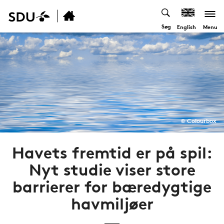
Søg
Menu
English
© Colourbox
Havets fremtid er på spil:
Nyt studie viser store
barrierer for bæredygtige
havmiljøer