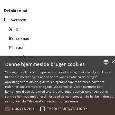
Del siden på
FACEBOOK
X
LINKEDIN
EMAIL
KOPIÉR LINK
Denne hjemmeside bruger cookies
Vi bruger cookies til at tilpasse vores indhold og til at vise dig funktioner
til sociale medier og til at analysere vores trafik. Vi deler også
DANISH
oplysninger om din brug af vores hjemmeside med vores partnere
inden for sociale medier og analysepartnere. Vores partnere kan
ENGLISH
Redaktionen afsluttet: 21.11.2024
kombinere disse data med andre oplysninger, du har givet dem, eller
som de har indsamlet fra din brug af deres tjenester. Se hvilke, inden du
DANISH
samtykker via "Vis detaljer" neden for.
Læs mere
Forskning på SDU
NØDVENDIGE
TREDJEPARTSSTATISTIK