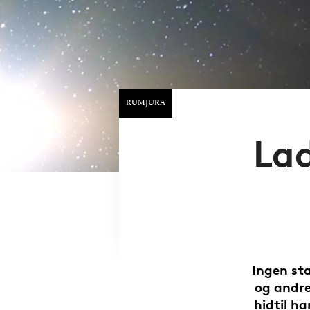
RUMJURA
Lad
Ingen st
og andr
hidtil ha