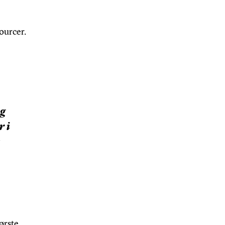
ourcer.
og
r i
ørste