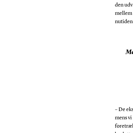
den udv
mellem n
nutiden
Me
– De eks
mens vi 
foretræk