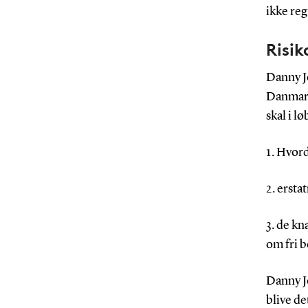
ikke re
Risik
Danny Jo
Danmark,
skal i l
1. Hvor
2. ersta
3. de k
om fri 
Danny J
blive de