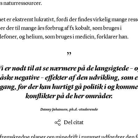
 naturressourcer.
 er ekstremt lukrativt, fordi der findes virkelig mange ress
r der til mange års forbrug af fx kobalt, som bruges i
efoner, og helium, som bruges i medicin, forklarer han.
”
i er nødt til at se nærmere på de langsigtede – 
ske negative – effekter af den udvikling, som e
gang, for der kan hurtigt gå politik i og komme
konflikter på de her områder.
Danny Johansen,
ph.d.-studerende
Del citat
fremskredne planer om minedrift i rummet udfordrer den f