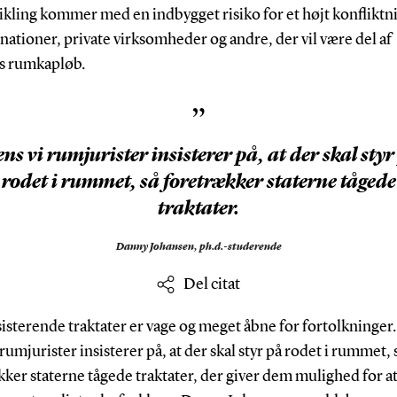
ikling kommer med en indbygget risiko for et højt konfliktn
ationer, private virksomheder og andre, der vil være del af
s rumkapløb.
”
ns vi rumjurister insisterer på, at der skal styr
rodet i rummet, så foretrækker staterne tågede
traktater.
Danny Johansen,
ph.d.-studerende
Del citat
isterende traktater er vage og meget åbne for fortolkninger
rumjurister insisterer på, at der skal styr på rodet i rummet, 
ker staterne tågede traktater, der giver dem mulighed for a