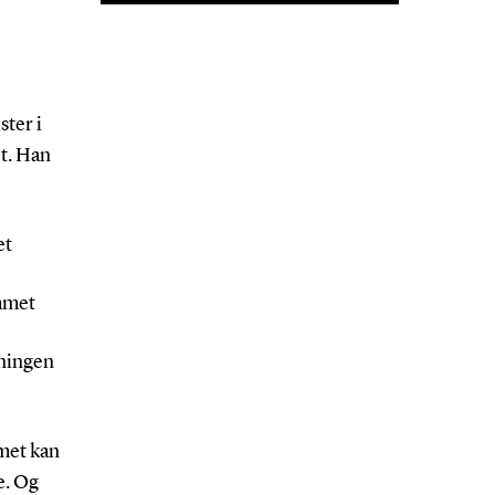
ster i
et. Han
et
ummet
vningen
met kan
e. Og