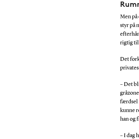
Rumm
Men på é
styr på 
efterhån
rigtig t
Det fork
privates
– Det bl
gråzone
færdsel
kunne re
han og f
– I dag 