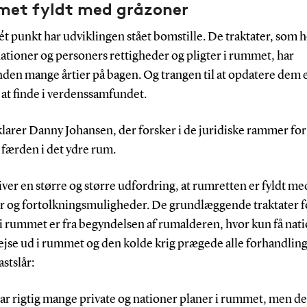
et fyldt med gråzoner
t punkt har udviklingen stået bomstille. De traktater, som 
nationer og personers rettigheder og pligter i rummet, har
den mange årtier på bagen. Og trangen til at opdatere dem e
il at finde i verdenssamfundet.
larer Danny Johansen, der forsker i de juridiske rammer for
 færden i det ydre rum.
iver en større og større udfordring, at rumretten er fyldt me
r og fortolkningsmuligheder. De grundlæggende traktater f
 i rummet er fra begyndelsen af rumalderen, hvor kun få nat
jse ud i rummet og den kolde krig prægede alle forhandling
astslår:
har rigtig mange private og nationer planer i rummet, men de