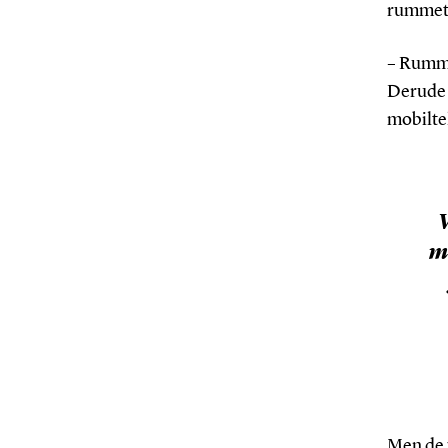
rummets
– Rummet
Derude e
mobiltel
V
må
Men de 