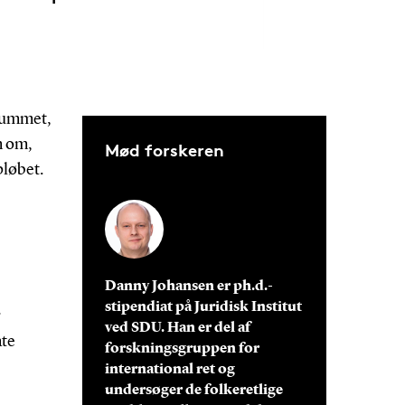
 rummet,
m om,
Mød forskeren
pløbet.
Danny Johansen er ph.d.-
stipendiat på Juridisk Institut
r
ved SDU. Han er del af
ate
forskningsgruppen for
international ret og
undersøger de folkeretlige