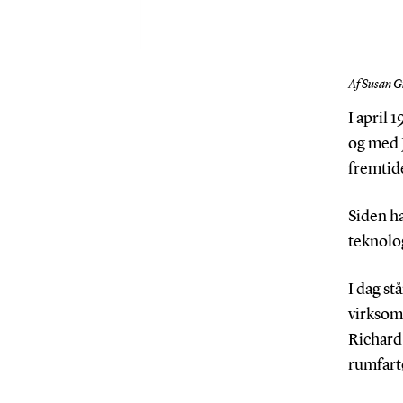
Af Susan G
I april 
og med 
fremtide
Siden h
teknolog
I dag st
virksom
Richard 
rumfartø