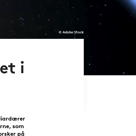
© Adobe Stock
et i
liardærer
rne, som
Forsker på