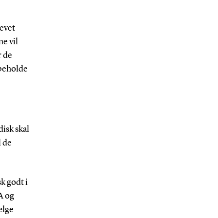
levet
e vil
r de
 beholde
disk skal
l de
k godt i
A og
ælge