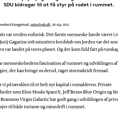
SDU bidrager til at få styr på rodet i rummet.
rønbech Kongpetsak,
suko@sdu.dk
,
26-04-2021
1961 var verden euforisk. Det første menneske havde været i
Jurij Gagarins 108 minutters kredsløb om Jorden var det so
n var landet på vores planet. Og der kom fuld fart på rumka
ar menneskehedens fascination af rummet og udviklingen af
ier, der kan bringe os derud, taget stormskridt fremad.
år vi på tærsklen til et helt nyt kapital i rumalderen. Private
heder som Elon Musks SpaceX, Jeff Bezos Blue Origin og Si
Bransons Virgin Galactic har godt gang i udviklingen af priv
jer til både turisme og minedrift i rummet.