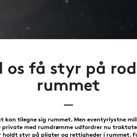
 os få styr på rod
rummet
at kan tilegne sig rummet. Men eventyrlystne mil
e private med rumdrømme udfordrer nu traktate
r holdt styr på pligter og rettigheder i rummet. 