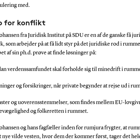
gulering med.
o for konflikt
hansen fra Juridisk Institut på SDU er en af de ganske få juri
 som arbejder på at få lidt styr på det juridiske rod i rumm
øbet af sin ph.d. prøve at finde løsninger på:
dan verdenssamfundet skal forholde sig til minedrift i rumm
tninger og forsikringer, når private begynder at rejse ud i r
naster og uoverensstemmelser, som findes mellem EU-lovgi
bevægelighed og folkeretten i rummet.
ohansen og hans fagfæller inden for rumjura frygter, at rum
t nye vilde vesten, hvor dem der kommer først, tager det hel