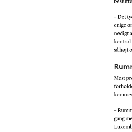
beslutt
– Det ty
enige om
nødigt a
kontrol 
så højt 
Rumm
Mest pre
forholde
kommend
– Rummet
gang me
Luxembou