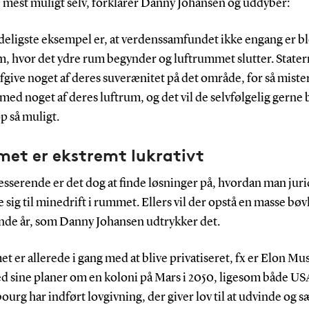
e mest muligt selv, forklarer Danny Johansen og uddyber:
deligste eksempel er, at verdenssamfundet ikke engang er b
, hvor det ydre rum begynder og luftrummet slutter. Statern
fgive noget af deres suverænitet på det område, for så miste
med noget af deres luftrum, og det vil de selvfølgelig gerne
op så muligt.
et er ekstremt lukrativt
sserende er det dog at finde løsninger på, hvordan man juri
 sig til minedrift i rummet. Ellers vil der opstå en masse bøv
e år, som Danny Johansen udtrykker det.
 er allerede i gang med at blive privatiseret, fx er Elon Mus
d sine planer om en koloni på Mars i 2050, ligesom både US
rg har indført lovgivning, der giver lov til at udvinde og s