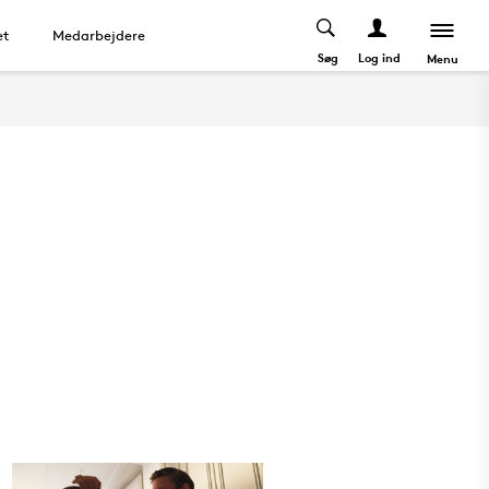
et
Medarbejdere
Søg
Log ind
Menu