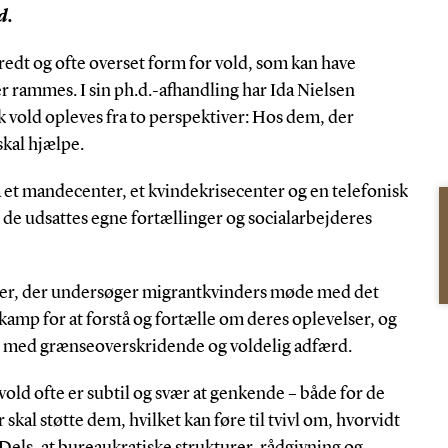
d.
redt og ofte overset form for vold, som kan have
r rammes. I sin ph.d.-afhandling har Ida Nielsen
 vold opleves fra to perspektiver: Hos dem, der
skal hjælpe.
 et mandecenter, et kvindekrisecenter og en telefonisk
 de udsattes egne fortællinger og socialarbejderes
dier, der undersøger migrantkvinders møde med det
kamp for at forstå og fortælle om deres oplevelser, og
et med grænseoverskridende og voldelig adfærd.
 vold ofte er subtil og svær at genkende – både for de
skal støtte dem, hvilket kan føre til tvivl om, hvorvidt
Dels, at bureaukratiske strukturer, rådgivning og