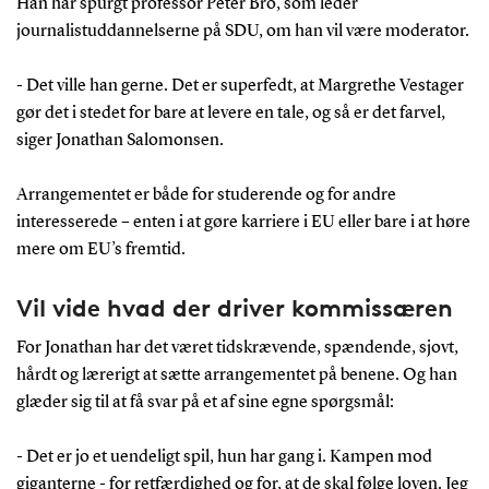
Han har spurgt professor Peter Bro, som leder
journalistuddannelserne på SDU, om han vil være moderator.
- Det ville han gerne. Det er superfedt, at Margrethe Vestager
gør det i stedet for bare at levere en tale, og så er det farvel,
siger Jonathan Salomonsen.
Arrangementet er både for studerende og for andre
interesserede – enten i at gøre karriere i EU eller bare i at høre
mere om EU’s fremtid.
Vil vide hvad der driver kommissæren
For Jonathan har det været tidskrævende, spændende, sjovt,
hårdt og lærerigt at sætte arrangementet på benene. Og han
glæder sig til at få svar på et af sine egne spørgsmål:
- Det er jo et uendeligt spil, hun har gang i. Kampen mod
giganterne - for retfærdighed og for, at de skal følge loven. Jeg