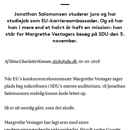
Jonathan Salomonsen studerer jura og har
studiejob som EU-karriereambassadør. Og så har
han i mere end et halvt år haft en mission: han
står for Margrethe Vestagers besøg på SDU den 5.
november.
Af Stine Charlotte Hansen,
stich@sdu.dk
,
10-10-2018
Når EU’s konkurrencekommissær Margrethe Vestager tager
plads bag mikrofonen i SDU’s største auditorium, vil Jonathan
Salomonsen endelig kunne ånde lettet op.
Så er alt nemlig gået, som det skulle.
Margrethe Vestager har lagt arm med store
verdensomspændende virksomheder, blandt andre Google,