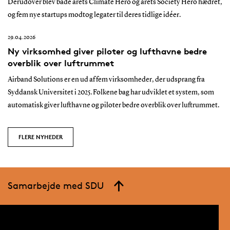
Derudover blev både årets Climate Hero og årets Society Hero hædret,
og fem nye startups modtog legater til deres tidlige idéer.
29.04.2026
Ny virksomhed giver piloter og lufthavne bedre
overblik over luftrummet
Airband Solutions er en ud af fem virksomheder, der udsprang fra
Syddansk Universitet i 2025. Folkene bag har udviklet et system, som
automatisk giver lufthavne og piloter bedre overblik over luftrummet.
FLERE NYHEDER
Samarbejde med SDU