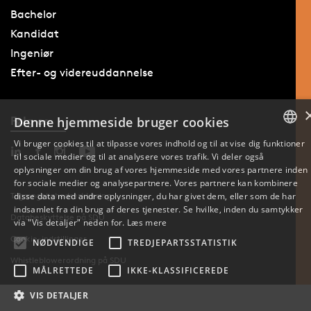
Bachelor
Kandidat
Ingeniør
Efter- og videreuddannelse
Følg os
Denne hjemmeside bruger cookies
Vi bruger cookies til at tilpasse vores indhold og til at vise dig funktioner
til sociale medier og til at analysere vores trafik. Vi deler også
DANISH
oplysninger om din brug af vores hjemmeside med vores partnere inden
for sociale medier og analysepartnere. Vores partnere kan kombinere
ENGLISH
disse data med andre oplysninger, du har givet dem, eller som de har
Tilgængelighedserklæring
indsamlet fra din brug af deres tjenester. Se hvilke, inden du samtykker
Databeskyttelse på SDU
DANISH
via "Vis detaljer" neden for.
Læs mere
Cookie-indstillinger
NØDVENDIGE
TREDJEPARTSSTATISTIK
Whistleblowerordning på SDU
MÅLRETTEDE
IKKE-KLASSIFICEREDE
VIS DETALJER