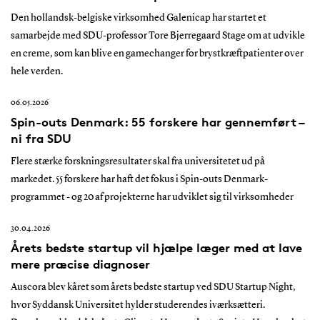
Den hollandsk-belgiske virksomhed Galenicap har startet et
samarbejde med SDU-professor Tore Bjerregaard Stage om at udvikle
en creme, som kan blive en gamechanger for brystkræftpatienter over
hele verden.
06.05.2026
Spin-outs Denmark: 55 forskere har gennemført –
ni fra SDU
Flere stærke forskningsresultater skal fra universitetet ud på
markedet. 55 forskere har haft det fokus i Spin-outs Denmark-
programmet - og 20 af projekterne har udviklet sig til virksomheder
30.04.2026
Årets bedste startup vil hjælpe læger med at lave
mere præcise diagnoser
Auscora blev kåret som årets bedste startup ved SDU Startup Night,
hvor Syddansk Universitet hylder studerendes iværksætteri.