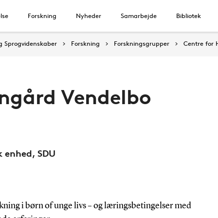
lse
Forskning
Nyheder
Samarbejde
Bibliotek
 og Sprogvidenskaber
Forskning
Forskningsgrupper
Centre for 
ngård Vendelbo
sk enhed, SDU
skning i børn of unge livs – og læringsbetingelser med