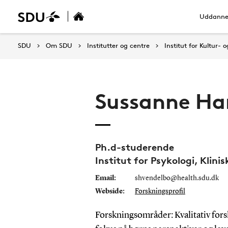
Uddanne
SDU
Om SDU
Institutter og centre
Institut for Kultur-
Sussanne Ha
Ph.d-studerende
Institut for Psykologi, Klini
Email:
shvendelbo@health.sdu.dk
Webside:
Forskningsprofil
Forskningsområder:
Kvalitativ for