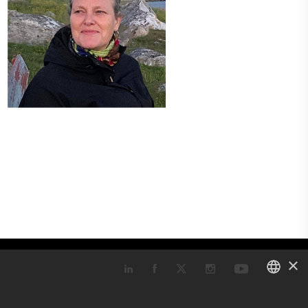
×
DANISH