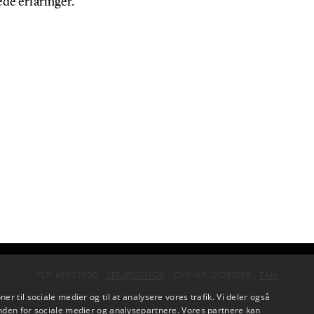
ede erfaringer.
TLF: 6550 1000 ·
SDU@SDU.DK
· CVR-NR: 29283958 ·
EAN
oner til sociale medier og til at analysere vores trafik. Vi deler også
den for sociale medier og analysepartnere. Vores partnere kan