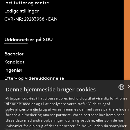
Institutter og centre
Ledige stillinger
CVR-NR: 29283958 · EAN
Uddannelser på SDU
Bachelor
Kandidat
Ingeniør
Efter- og videreuddannelse
Denne hjemmeside bruger cookies
Følg os
Vi bruger cookies til at tilpasse vores indhold og til at vise dig funktioner
til sociale medier og til at analysere vores trafik. Vi deler også
DANISH
oplysninger om din brug af vores hjemmeside med vores partnere inden
for sociale medier og analysepartnere. Vores partnere kan kombinere
ENGLISH
disse data med andre oplysninger, du har givet dem, eller som de har
indsamlet fra din brug af deres tjenester. Se hvilke, inden du samtykker
Tilgængelighedserklæring
DANISH