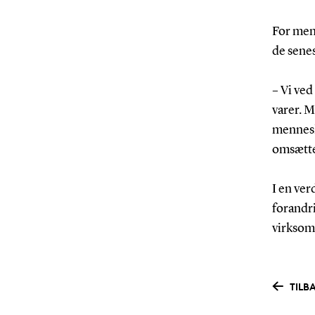
For men
de senes
– Vi ved
varer. M
mennesk
omsætte 
I en ver
forandr
virksom
TILB