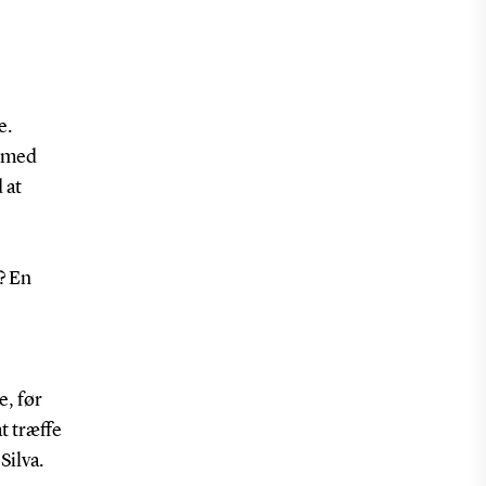
e.
t med
 at
? En
e, før
t træffe
Silva.