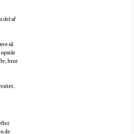
n del af
ære så
 opstår
fte, hvor
rsitet.
efter
en de