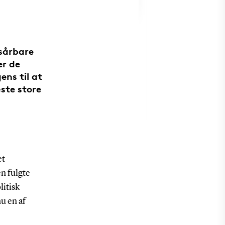
 sårbare
er de
ens til at
ste store
et
n fulgte
litisk
u en af