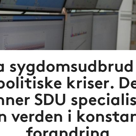
a sygdomsudbrud 
olitiske kriser. D
ner SDU specialist
n verden i konsta
forandring