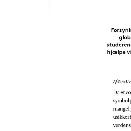
Forsyni
glob
studerend
hjælpe v
Af Sune Hol
Da et co
symbol p
mangel p
usikker
verdens 