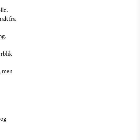
lle.
alt fra
ng.
erblik
r, men
 og