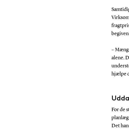
Samtidig
Virksom
fragtpri
begiven
– Mængde
alene. D
underst
hjælpe d
Uddan
For de 
planlæg
Det hand