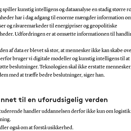
 spiller kunstig intelligens og dataanalyse en stadig større ro
heder har i dag adgang til enorme mængder information om 
ser og råvaremarkeder til energipriser og geopolitiske
heder. Udfordringen er at omsætte informationen til handli
n af data er blevet så stor, at mennesker ikke kan skabe ov
erfor bruger vi digitale modeller og kunstig intelligens til at
øtte beslutninger. Teknologien skal ikke erstatte menneske
em med at træffe bedre beslutninger, siger han.
net til en uforudsigelig verden
studerende handler uddannelsen derfor ikke kun om logistik
ning.
ler også om at forstå usikkerhed.