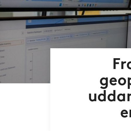
Fr
geop
uddan
e