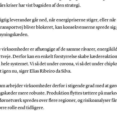
års kriser har vist bagsiden af den strategi.
igtig leverandør går ned, når energipriserne stiger, eller når
 transportvej bliver blokeret, kan konsekvenserne sprede si
rsyningskæden.
 virksomheder er afhængige af de samme råvarer, energikild
tveje. Derfor kan en enkelt forstyrrelse skabe kædereaktio
ele systemet. Vi så det under corona, vi så det under chipkr
et igen nu, siger Elias Ribeiro da Silva.
ham arbejder virksomheder derfor i stigende grad med at gør
ngskæder mere robuste. Produktion flyttes tættere på marke
ørnetværk spredes over flere regioner, og risikoanalyser får
ørre rolle end tidligere.