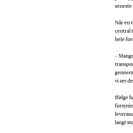
seneste 
Når en v
central
hele fo
– Mange
transpor
gennem h
vi ser d
Ifølge 
forsyni
leverand
langt st