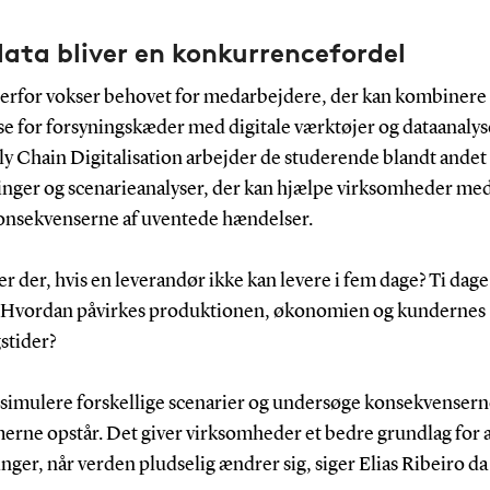
ata bliver en konkurrencefordel
erfor vokser behovet for medarbejdere, der kan kombinere
se for forsyningskæder med digitale værktøjer og dataanalys
ly Chain Digitalisation arbejder de studerende blandt ande
inger og scenarieanalyser, der kan hjælpe virksomheder med
konsekvenserne af uventede hændelser.
r der, hvis en leverandør ikke kan levere i fem dage? Ti dage
Hvordan påvirkes produktionen, økonomien og kundernes
stider?
 simulere forskellige scenarier og undersøge konsekvensern
erne opstår. Det giver virksomheder et bedre grundlag for a
nger, når verden pludselig ændrer sig, siger Elias Ribeiro da 