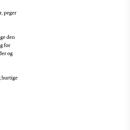
r, peger
nge den
g for
der og
g hurtige