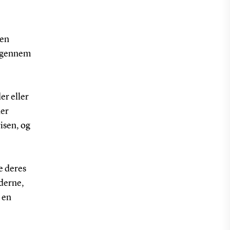
 en
g gennem
er eller
ner
isen, og
e deres
derne,
 en