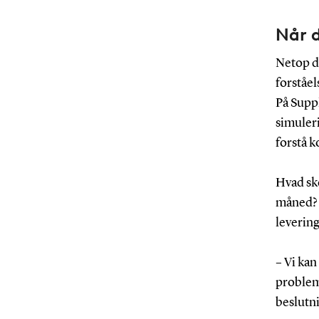
Når d
Netop d
forståel
På Supp
simuler
forstå 
Hvad ske
måned? 
levering
– Vi kan
problem
beslutni