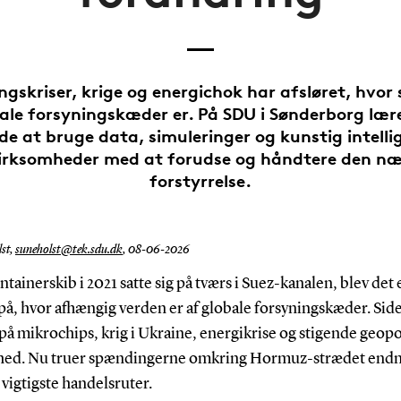
ngskriser, krige og energichok har afsløret, hvor
ale forsyningskæder er. På SDU i Sønderborg lær
e at bruge data, simuleringer og kunstig intellig
irksomheder med at forudse og håndtere den næ
forstyrrelse.
st,
suneholst@tek.sdu.dk
,
08-06-2026
ntainerskib i 2021 satte sig på tværs i Suez-kanalen, blev det 
å, hvor afhængig verden er af globale forsyningskæder. Side
å mikrochips, krig i Ukraine, energikrise og stigende geopo
hed. Nu truer spændingerne omkring Hormuz-strædet endn
vigtigste handelsruter.