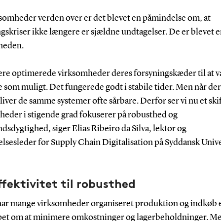
ksomheder verden over er det blevet en påmindelse om, at
gskriser ikke længere er sjældne undtagelser. De er blevet e
gheden.
gere optimerede virksomheder deres forsyningskæder til at v
e som muligt. Det fungerede godt i stabile tider. Men når der
bliver de samme systemer ofte sårbare. Derfor ser vi nu et ski
heder i stigende grad fokuserer på robusthed og
sdygtighed, siger Elias Ribeiro da Silva, lektor og
lsesleder for Supply Chain Digitalisation på Syddansk Unive
ffektivitet til robusthed
r har mange virksomheder organiseret produktion og indkøb 
pet om at minimere omkostninger og lagerbeholdninger. M