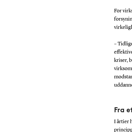
For vir
forsynin
virkeli
– Tidli
effektiv
kriser, 
virksom
modstand
uddanne
Fra e
I årtie
princip