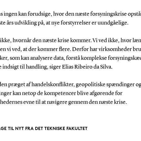
s ingen kan forudsige, hvor den næste forsyningskrise opstå
te års udvikling på, at nye forstyrrelser er uundgåelige.
 ikke, hvornår den næste krise kommer. Vi ved ikke, hvor læ
en vi ved, at der kommer flere. Derfor har virksomheder bru
er, som kan analysere data, forstå komplekse forsyningskæ
indsigt til handling, siger Elias Ribeiro da Silva.
den præget af handelskonflikter, geopolitiske spændinger o
inger kan netop de kompetencer blive afgørende for
hedernes evne til at navigere gennem den næste krise.
AGE TIL NYT FRA DET TEKNISKE FAKULTET