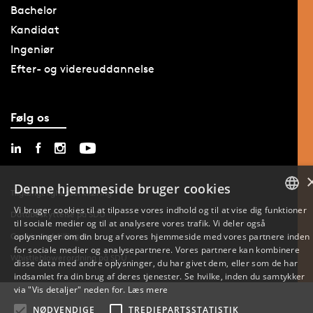
Bachelor
Kandidat
Ingeniør
Efter- og videreuddannelse
Følg os
Denne hjemmeside bruger cookies
Tilgængelighedserklæring
Vi bruger cookies til at tilpasse vores indhold og til at vise dig funktioner
Databeskyttelse på SDU
til sociale medier og til at analysere vores trafik. Vi deler også
DANISH
oplysninger om din brug af vores hjemmeside med vores partnere inden
Cookie-indstillinger
for sociale medier og analysepartnere. Vores partnere kan kombinere
ENGLISH
Whistleblowerordning på SDU
disse data med andre oplysninger, du har givet dem, eller som de har
indsamlet fra din brug af deres tjenester. Se hvilke, inden du samtykker
DANISH
via "Vis detaljer" neden for.
Læs mere
NØDVENDIGE
TREDJEPARTSSTATISTIK