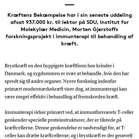
Kræftens Bekæmpelse har i sin seneste uddeling
afsat 937.000 kr. til lektor på SDU, Institut for
Molekylær Medicin, Morten Gjerstoffs
forskningsprojekt i immunterapi til behandling af
kræft.
Brystkræft en den hyppigste kræftform hos kvinder i
Danmark, og sygdommen er svær at behandle, hvis den har
spredt sig til andre organer. Nyere forskning indenfor
primært modermærkekræft viser dog, at immunterapi kan
være meget effektiv i behandling af fremskreden kræft.
Immunterapi virker primært ved, at immunforsvarets T-celler
genkender specielle proteinstrukturer, der er tilstede på
kræftcellerne. Denne genkendelse er nødvendigt for, at T-
celler kan dræbe kræftcellerne; og i brystkræft er der generelt