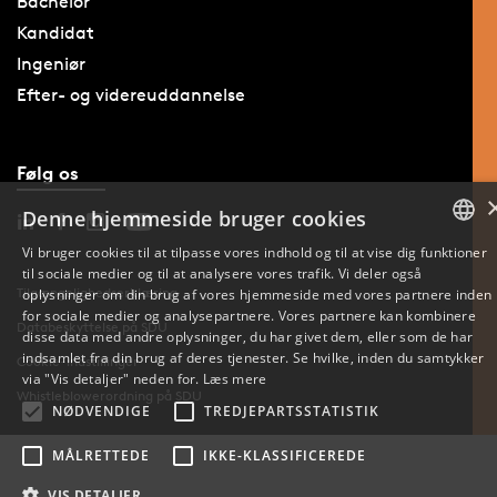
Bachelor
Kandidat
Ingeniør
Efter- og videreuddannelse
Følg os
Denne hjemmeside bruger cookies
Vi bruger cookies til at tilpasse vores indhold og til at vise dig funktioner
til sociale medier og til at analysere vores trafik. Vi deler også
DANISH
Tilgængelighedserklæring
oplysninger om din brug af vores hjemmeside med vores partnere inden
for sociale medier og analysepartnere. Vores partnere kan kombinere
ENGLISH
Databeskyttelse på SDU
disse data med andre oplysninger, du har givet dem, eller som de har
indsamlet fra din brug af deres tjenester. Se hvilke, inden du samtykker
Cookie-indstillinger
DANISH
via "Vis detaljer" neden for.
Læs mere
Whistleblowerordning på SDU
NØDVENDIGE
TREDJEPARTSSTATISTIK
MÅLRETTEDE
IKKE-KLASSIFICEREDE
VIS DETALJER