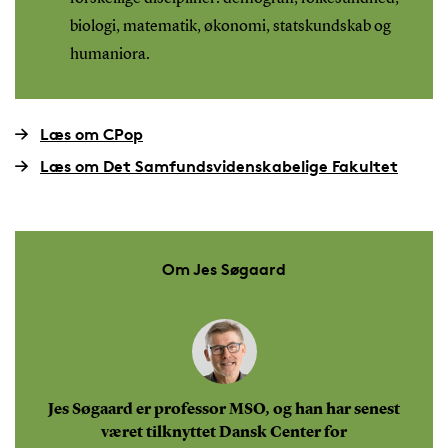
biologi, matematik, økonomi, statskundskab og
humaniora.
Læs om CPop
Læs om Det Samfundsvidenskabelige Fakultet
Om Jes Søgaard
Jes Søgaard er professor MSO, og han har senest
været tilknyttet Dansk Center for