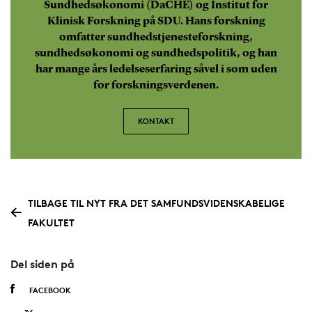
Sundhedsøkonomi (DaCHE) og Institut for
Klinisk Forskning på SDU. Hans forskning
omfatter sundhedstjenesteforskning,
sundhedsøkonomi og sundhedspolitik, og han
har mange års ledelseserfaring såvel i som uden
for forskningsverdenen.
KONTAKT
TILBAGE TIL NYT FRA DET SAMFUNDSVIDENSKABELIGE
FAKULTET
Del siden på
FACEBOOK