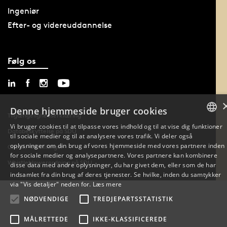
Ingeniør
Efter- og videreuddannelse
Følg os
Denne hjemmeside bruger cookies
Tilgængelighedserklæring
Vi bruger cookies til at tilpasse vores indhold og til at vise dig funktioner
Databeskyttelse på SDU
til sociale medier og til at analysere vores trafik. Vi deler også
DANISH
oplysninger om din brug af vores hjemmeside med vores partnere inden
Cookie-indstillinger
for sociale medier og analysepartnere. Vores partnere kan kombinere
ENGLISH
Whistleblowerordning på SDU
disse data med andre oplysninger, du har givet dem, eller som de har
indsamlet fra din brug af deres tjenester. Se hvilke, inden du samtykker
DANISH
via "Vis detaljer" neden for.
Læs mere
NØDVENDIGE
TREDJEPARTSSTATISTIK
MÅLRETTEDE
IKKE-KLASSIFICEREDE