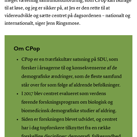
meget væsentlig samfundsudfordring, som CPop kan bidrage
til at løse, og jeg er sikker på, at Jes er den rette til at
videreudvikle og sætte centret på dagsordenen – nationalt og
internationalt, siger Jens Ringsmose.
Om CPop
CPop er en tværfakultær satsning på SDU, som
forsker i årsagerne til og konsekvenserne af de
demografiske ændringer, som de fleste samfund
står over for som følge af aldrende befolkninger.
I 2017 blev centret evalueret som verdens
førende forskningsprogram om biologisk og
biomedicinsk demografiske studier af aldring.
Siden er forskningen blevet udvidet, og centret
har i dag topforskere tilknyttet fra en række
forskellige discipliner: demografi, folkesundhed,