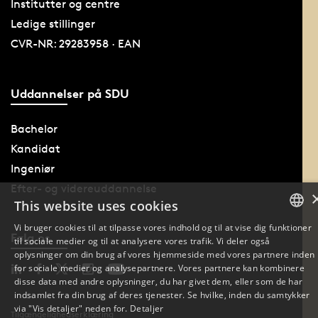
Institutter og centre
Ledige stillinger
CVR-NR: 29283958 · EAN
Uddannelser på SDU
Bachelor
Kandidat
Ingeniør
Efter- og videreuddannelse
This website uses cookies
Vi bruger cookies til at tilpasse vores indhold og til at vise dig funktioner
Følg os
til sociale medier og til at analysere vores trafik. Vi deler også
DANISH
oplysninger om din brug af vores hjemmeside med vores partnere inden
for sociale medier og analysepartnere. Vores partnere kan kombinere
DANISH
disse data med andre oplysninger, du har givet dem, eller som de har
indsamlet fra din brug af deres tjenester. Se hvilke, inden du samtykker
ENGLISH
via "Vis detaljer" neden for.
Detaljer
Tilgængelighedserklæring