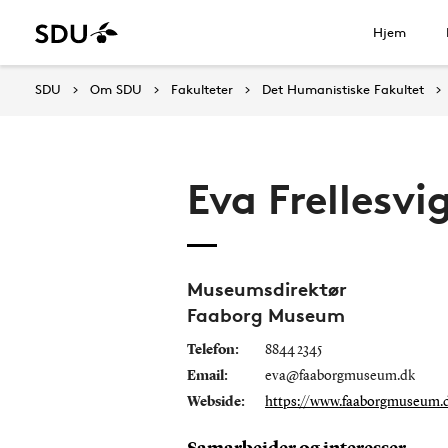
Hjem
SDU
Om SDU
Fakulteter
Det Humanistiske Fakultet
Eva Frellesvi
Museumsdirektør
Faaborg Museum
Telefon:
8844 2345
Email:
eva@faaborgmuseum.dk
Webside:
https://www.faaborgmuseum.