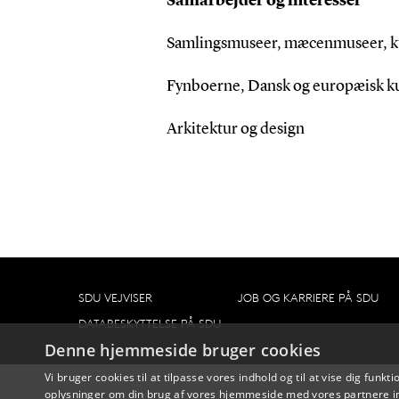
Samarbejder og interesser
Samlingsmuseer, mæcenmuseer, k
Fynboerne, Dansk og europæisk ku
Arkitektur og design
SDU VEJVISER
JOB OG KARRIERE PÅ SDU
DATABESKYTTELSE PÅ SDU
Denne hjemmeside bruger cookies
Vi bruger cookies til at tilpasse vores indhold og til at vise dig funkti
oplysninger om din brug af vores hjemmeside med vores partnere in