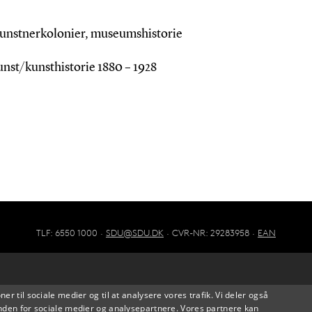
unstnerkolonier, museumshistorie
nst/kunsthistorie 1880 – 1928
TLF: 6550 1000 ·
SDU@SDU.DK
· CVR-NR: 29283958 ·
EAN
oner til sociale medier og til at analysere vores trafik. Vi deler også
den for sociale medier og analysepartnere. Vores partnere kan