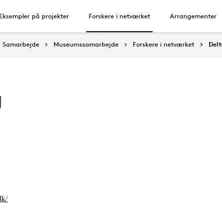
Eksempler på projekter
Forskere i netværket
Arrangementer
Samarbejde
Museumssamarbejde
Forskere i netværket
Del
g
dk/