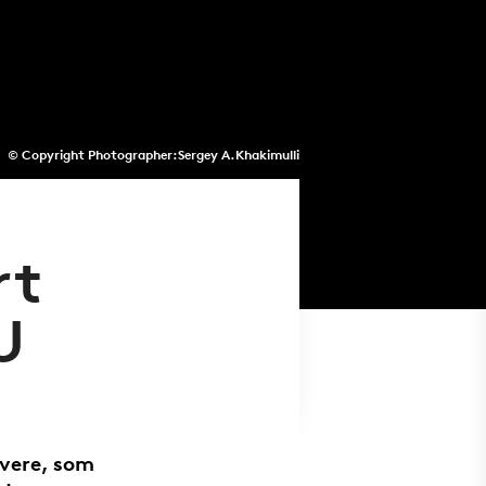
© Copyright Photographer:Sergey A.Khakimulli
rt
U
vere, som