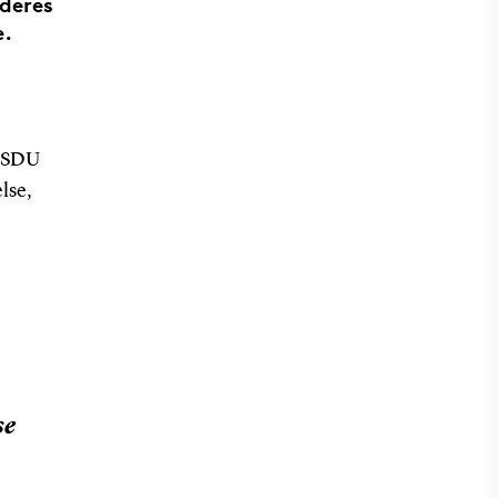
 deres
e.
å SDU
lse,
se