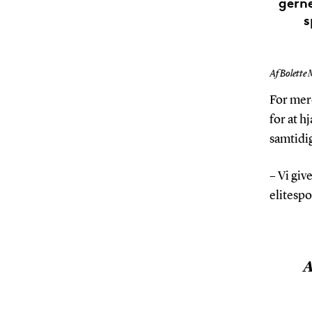
gerne
s
Af Bolette 
For mere
for at h
samtidig
– Vi giv
elitesp
A