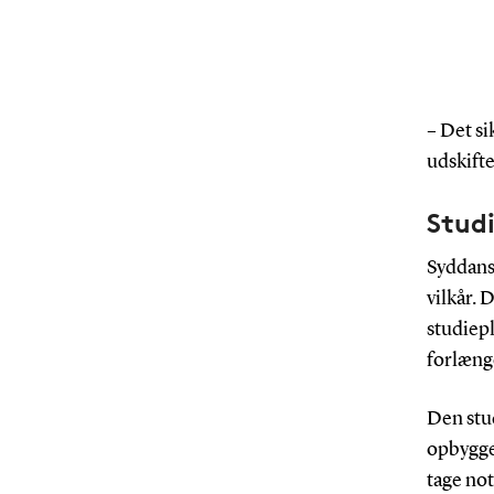
– Det si
udskift
Studi
Syddansk
vilkår. 
studiepl
forlænge
Den stud
opbygge
tage not