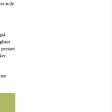
er at de
gså
ugbare
 presset
kker
rste