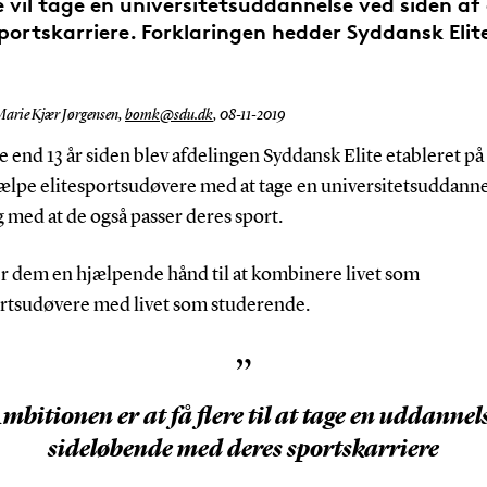
 vil tage en universitetsuddannelse ved siden af
portskarriere. Forklaringen hedder Syddansk Elit
Marie Kjær Jørgensen,
bomk@sdu.dk
,
08-11-2019
 end 13 år siden blev afdelingen Syddansk Elite etableret p
jælpe elitesportsudøvere med at tage en universitetsuddanne
 med at de også passer deres sport.
er dem en hjælpende hånd til at kombinere livet som
ortsudøvere med livet som studerende.
”
mbitionen er at få flere til at tage en uddannel
sideløbende med deres sportskarriere