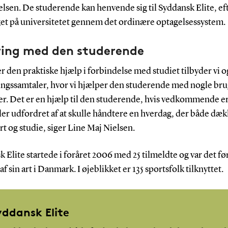
sen. De studerende kan henvende sig til Syddansk Elite, eft
get på universitetet gennem det ordinære optagelsessystem.
ring med den studerende
r den praktiske hjælp i forbindelse med studiet tilbyder vi o
ingssamtaler, hvor vi hjælper den studerende med nogle br
er. Det er en hjælp til den studerende, hvis vedkommende er
ller udfordret af at skulle håndtere en hverdag, der både dæ
rt og studie, siger Line Maj Nielsen.
 Elite startede i foråret 2006 med 25 tilmeldte og var det fø
 af sin art i Danmark. I øjeblikket er 135 sportsfolk tilknyttet.
yddansk Elite