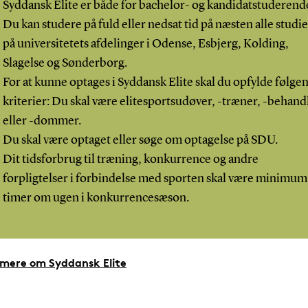
Syddansk Elite er både for bachelor- og kandidatstuderend
Du kan studere på fuld eller nedsat tid på næsten alle studie
på universitetets afdelinger i Odense, Esbjerg, Kolding,
Slagelse og Sønderborg.
For at kunne optages i Syddansk Elite skal du opfylde følge
kriterier: Du skal være elitesportsudøver, -træner, -behand
eller -dommer.
Du skal være optaget eller søge om optagelse på SDU.
Dit tidsforbrug til træning, konkurrence og andre
forpligtelser i forbindelse med sporten skal være minimum
timer om ugen i konkurrencesæson.
mere om Syddansk Elite