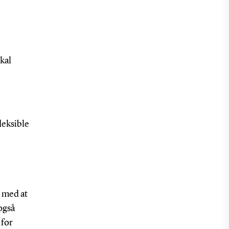
skal
leksible
r med at
også
 for