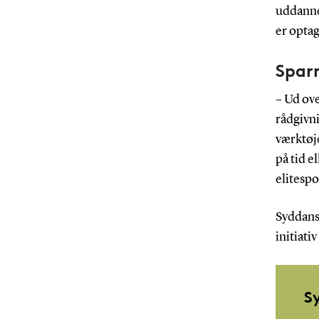
uddannel
er opta
Spar
– Ud ove
rådgivn
værktøj
på tid e
elitespo
Syddansk
initiativ
S