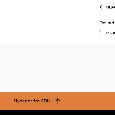
TILBA
Del si
FACE
Nyheder fra SDU