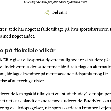
Line Maj Nielsen,
projektleder i Syddansk Elite
Del citat
krer, at de har noget at falde tilbage på, hvis sportskarrieren 
es med noget andet.
e på fleksible vilkår
 Elite giver elitesportsudøvere mulighed for at studere på f
Det indebærer, at den studerende får tilrettelagt en alternativ
an, får lagt eksaminer på mere passende tidspunkter og får
lse af afleveringsfrister.
erende kan også få tilknyttet en ”studiebuddy”, der hjælpe
 et netværk blandt de andre medstuderende. Buddy’en kan 
er og evt. lydoptagelser, når sportskarrieren kommer i vejen