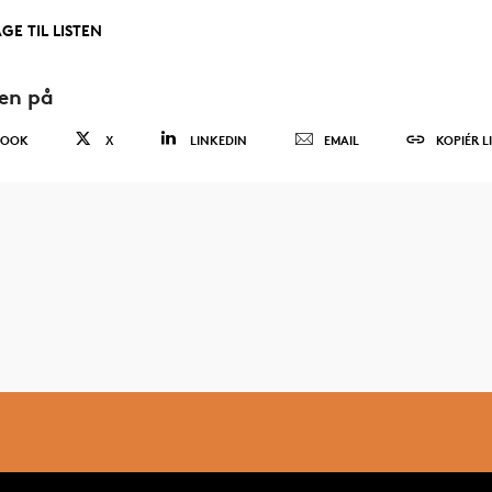
GE TIL LISTEN
den på
BOOK
X
LINKEDIN
EMAIL
KOPIÉR L