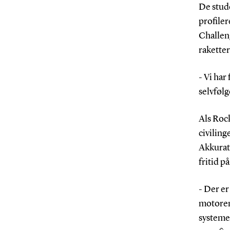
De stude
profile
Challen
raketter
- Vi har
selvfølg
Als Rock
civiling
Akkurat
fritid p
- Der er
motoren
systeme