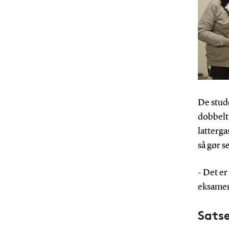
De stude
dobbelt 
latterga
så gør s
- Det er
eksamens
Satse