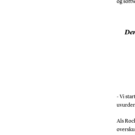
og softw
Der
- Vi sta
uvurderl
Als Rock
overskud