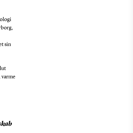
ologi
rborg,
t sin
lut
t, varme
skab