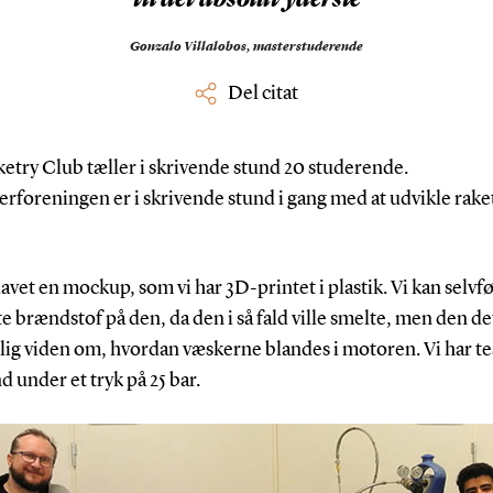
Gonzalo Villalobos,
masterstuderende
Del citat
etry Club tæller i skrivende stund 20 studerende.
rforeningen er i skrivende stund i gang med at udvikle rake
 lavet en mockup, som vi har 3D-printet i plastik. Vi kan selvf
te brændstof på den, da den i så fald ville smelte, men den de
lig viden om, hvordan væskerne blandes i motoren. Vi har te
 under et tryk på 25 bar.