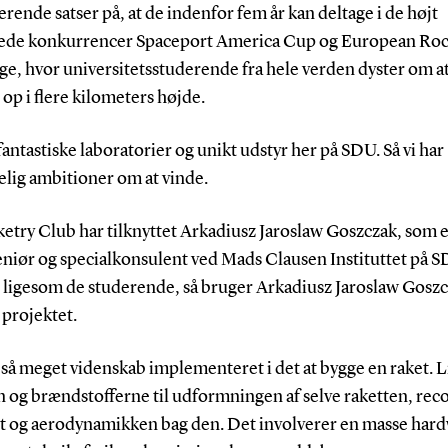
rende satser på, at de indenfor fem år kan deltage i de højt
rede konkurrencer Spaceport America Cup og European Roc
ge, hvor universitetsstuderende fra hele verden dyster om a
 op i flere kilometers højde.
 fantastiske laboratorier og unikt udstyr her på SDU. Så vi har
elig ambitioner om at vinde.
etry Club har tilknyttet Arkadiusz Jaroslaw Goszczak, som 
eniør og specialkonsulent ved Mads Clausen Instituttet på S
 ligesom de studerende, så bruger Arkadiusz Jaroslaw Goszc
å projektet.
 så meget videnskab implementeret i det at bygge en raket. L
 og brændstofferne til udformningen af selve raketten, rec
t og aerodynamikken bag den. Det involverer en masse har