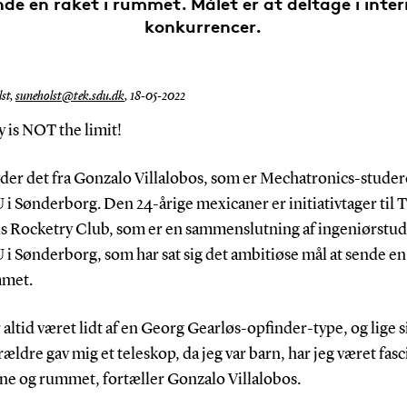
de en raket i rummet. Målet er at deltage i inte
konkurrencer.
st,
suneholst@tek.sdu.dk
,
18-05-2022
y is NOT the limit!
yder det fra Gonzalo Villalobos, som er Mechatronics-stude
i Sønderborg. Den 24-årige mexicaner er initiativtager til 
s Rocketry Club, som er en sammenslutning af ingeniørstu
i Sønderborg, som har sat sig det ambitiøse mål at sende en
mmet.
r altid været lidt af en Georg Gearløs-opfinder-type, og lige s
ældre gav mig et teleskop, da jeg var barn, har jeg været fasc
rne og rummet, fortæller Gonzalo Villalobos.