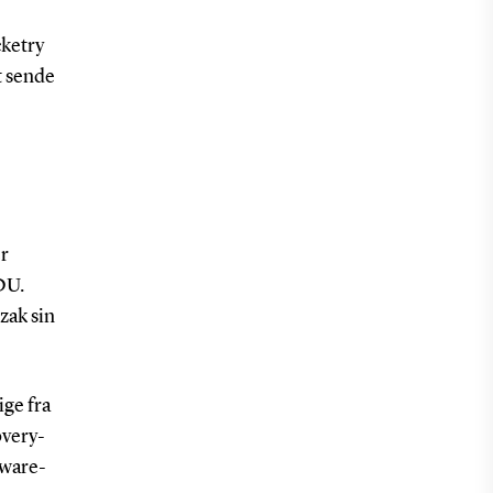
ketry
t sende
er
DU.
zak sin
ige fra
overy-
dware-