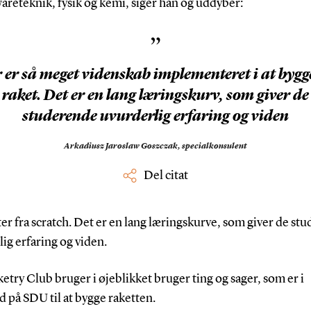
areteknik, fysik og kemi, siger han og uddyber:
”
 er så meget videnskab implementeret i at bygg
raket. Det er en lang læringskurv, som giver de
studerende uvurderlig erfaring og viden
Arkadiusz Jaroslaw Goszczak,
specialkonsulent
Del citat
rter fra scratch. Det er en lang læringskurve, som giver de st
ig erfaring og viden.
etry Club bruger i øjeblikket bruger ting og sager, som er i
 på SDU til at bygge raketten.