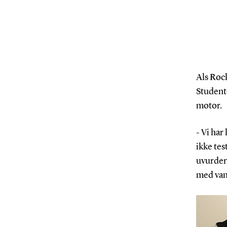
Als Rock
Studente
motor.
- Vi har
ikke tes
uvurder
med vand