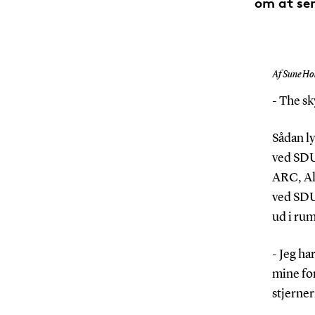
om at sen
Af Sune Hol
- The sk
Sådan l
ved SDU 
ARC, Al
ved SDU 
ud i ru
- Jeg ha
mine for
stjerne