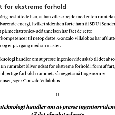
t for ekstreme forhold
årig besluttede han, at han ville arbejde med enten rumtekn
dvarende energi, hvilket sidenhen førte ham til SDU i Sønde
n på mechatronics-uddannelsen har fået de rette
kompetencer til netop dette. Gonzalo Villalobos har afslutte
 og er pt. i gang med sin master.
knologi handler om at presse ingeniørvidenskab til det abso
 En rumraket bliver udsat for ekstreme forhold i form af far
mhjertige forhold i rummet, så meget små ting enorme
enser, siger Gonzalo Villalobos.
”
teknologi handler om at presse ingeniørviden
til det absolut yderste