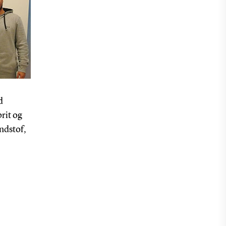
d
rit og
ændstof,