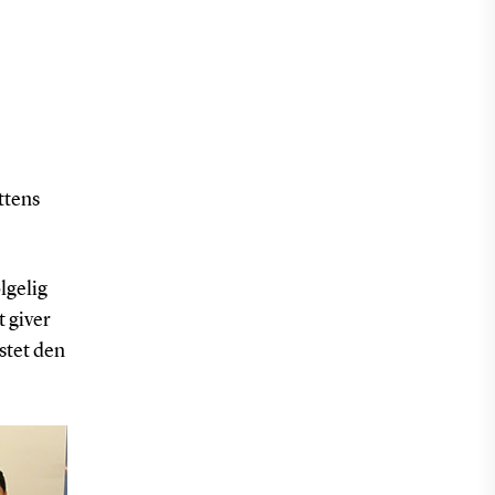
ttens
ølgelig
t giver
stet den