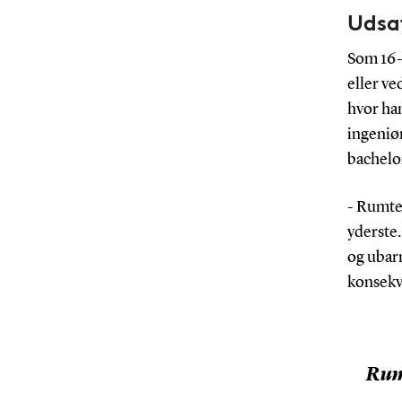
Udsa
Som 16-
eller ve
hvor ha
ingeniør
bachelor
- Rumte
yderste.
og ubar
konsekv
Rum