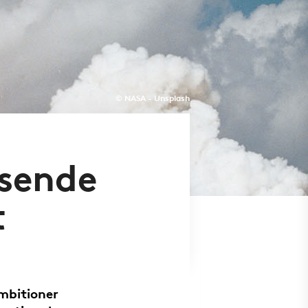
© NASA - Unsplash
 sende
t
mbitioner