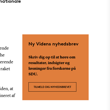
rnationale
Ny Videns nyhedsbrev
rende
The
Skriv dig op til at høre om
derende
resultater, indsigter og
 raket
løsninger fra forskerne på
SDU.
TILMELD DIG NYHEDSBREVET
iden, at
ineret af