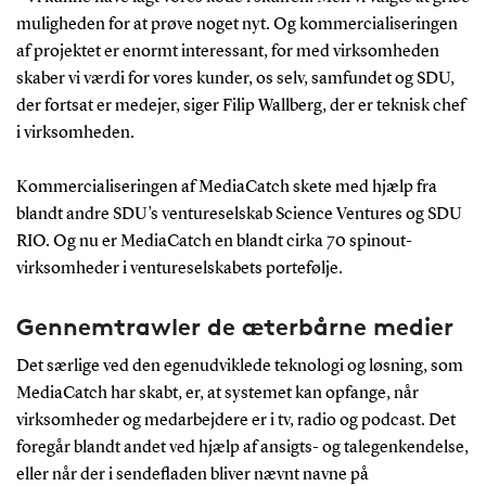
muligheden for at prøve noget nyt. Og kommercialiseringen
af projektet er enormt interessant, for med virksomheden
skaber vi værdi for vores kunder, os selv, samfundet og SDU,
der fortsat er medejer, siger Filip Wallberg, der er teknisk chef
i virksomheden.
Kommercialiseringen af MediaCatch skete med hjælp fra
blandt andre SDU’s ventureselskab Science Ventures og SDU
RIO. Og nu er MediaCatch en blandt cirka 70 spinout-
virksomheder i ventureselskabets portefølje.
Gennemtrawler de æterbårne medier
Det særlige ved den egenudviklede teknologi og løsning, som
MediaCatch har skabt, er, at systemet kan opfange, når
virksomheder og medarbejdere er i tv, radio og podcast. Det
foregår blandt andet ved hjælp af ansigts- og talegenkendelse,
eller når der i sendefladen bliver nævnt navne på