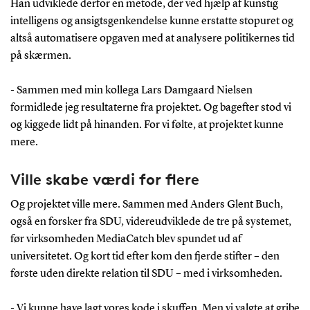
Han udviklede derfor en metode, der ved hjælp af kunstig
intelligens og ansigtsgenkendelse kunne erstatte stopuret og
altså automatisere opgaven med at analysere politikernes tid
på skærmen.
- Sammen med min kollega Lars Damgaard Nielsen
formidlede jeg resultaterne fra projektet. Og bagefter stod vi
og kiggede lidt på hinanden. For vi følte, at projektet kunne
mere.
Ville skabe værdi for flere
Og projektet ville mere. Sammen med Anders Glent Buch,
også en forsker fra SDU, videreudviklede de tre på systemet,
før virksomheden MediaCatch blev spundet ud af
universitetet. Og kort tid efter kom den fjerde stifter – den
første uden direkte relation til SDU – med i virksomheden.
- Vi kunne have lagt vores kode i skuffen. Men vi valgte at gribe