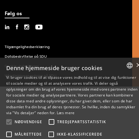
Følg os
Tilgængelighedserklæring
Databeskyttelse på SDU
Cookie-indstillinger
Denne hjemmeside bruger cookies
Whistleblowerordning på SDU
Vi bruger cookies til at tilpasse vores indhold og til at vise dig funktioner
til sociale medier og til at analysere vores trafik. Vi deler også
DANISH
oplysninger om din brug af vores hjemmeside med vores partnere inden
for sociale medier og analysepartnere. Vores partnere kan kombinere
ENGLISH
disse data med andre oplysninger, du har givet dem, eller som de har
indsamlet fra din brug af deres tjenester. Se hvilke, inden du samtykker
DANISH
via "Vis detaljer" neden for.
Læs mere
NØDVENDIGE
TREDJEPARTSSTATISTIK
MÅLRETTEDE
IKKE-KLASSIFICEREDE