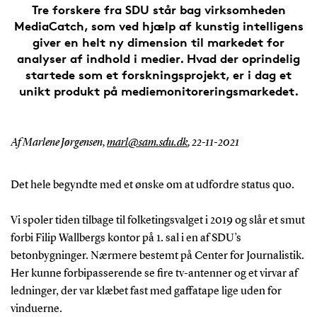
Tre forskere fra SDU står bag virksomheden
MediaCatch, som ved hjælp af kunstig intelligens
giver en helt ny dimension til markedet for
analyser af indhold i medier. Hvad der oprindelig
startede som et forskningsprojekt, er i dag et
unikt produkt på mediemonitoreringsmarkedet.
Af Marlene Jørgensen,
marl@sam.sdu.dk
,
22-11-2021
Det hele begyndte med et ønske om at udfordre status quo.
Vi spoler tiden tilbage til folketingsvalget i 2019 og slår et smut
forbi Filip Wallbergs kontor på 1. sal i en af SDU’s
betonbygninger. Nærmere bestemt på Center for Journalistik.
Her kunne forbipasserende se fire tv-antenner og et virvar af
ledninger, der var klæbet fast med gaffatape lige uden for
vinduerne.