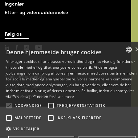
Ingeniør
Efter- og videreuddannelse
Følg os
Denne hjemmeside bruger cookies
Vi bruger cookies til at tilpasse vores indhold og til at vise dig funktioner
til sociale medier og til at analysere vores trafik. Vi deler også
Tilgængelighedserklæring
DANISH
oplysninger om din brug af vores hjemmeside med vores partnere inden
Databeskyttelse på SDU
for sociale medier og analysepartnere. Vores partnere kan kombinere
ENGLISH
disse data med andre oplysninger, du har givet dem, eller som de har
Cookie-indstillinger
indsamlet fra din brug af deres tjenester. Se hvilke, inden du samtykker
DANISH
Whistleblowerordning på SDU
via "Vis detaljer" neden for.
Læs mere
NØDVENDIGE
TREDJEPARTSSTATISTIK
MÅLRETTEDE
IKKE-KLASSIFICEREDE
VIS DETALJER