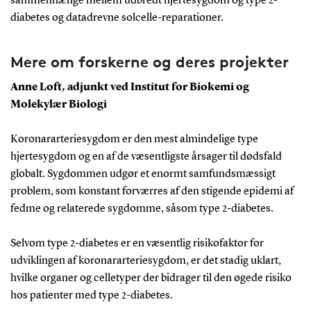
sammenhænge mellem udbredt hjertesygdom og type 2-
diabetes og datadrevne solcelle-reparationer.
Mere om forskerne og deres projekter
Anne Loft, adjunkt ved Institut for Biokemi og
Molekylær Biologi
Koronararteriesygdom er den mest almindelige type
hjertesygdom og en af de væsentligste årsager til dødsfald
globalt. Sygdommen udgør et enormt samfundsmæssigt
problem, som konstant forværres af den stigende epidemi af
fedme og relaterede sygdomme, såsom type 2-diabetes.
Selvom type 2-diabetes er en væsentlig risikofaktor for
udviklingen af koronararteriesygdom, er det stadig uklart,
hvilke organer og celletyper der bidrager til den øgede risiko
hos patienter med type 2-diabetes.