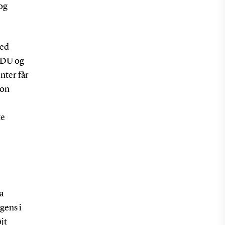
 og
med
SDU og
nter får
ion
te
a
gens i
jt