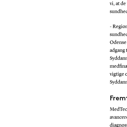
vi, at d
sundhed
- Regio
sundhed
Odense 
adgang t
Syddanma
medfinan
vigtige
Syddan
Frem
MedTech 
avancere
diagnost