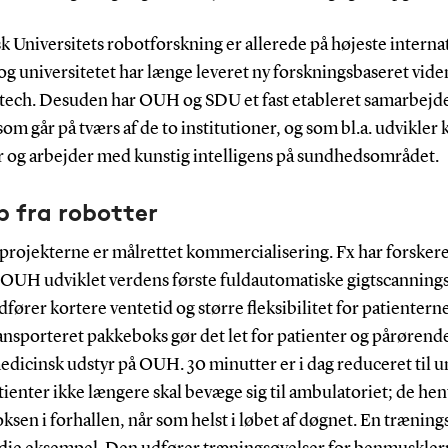
 Universitets robotforskning er allerede på højeste interna
og universitetet har længe leveret ny forskningsbaseret vid
tech. Desuden har OUH og SDU et fast etableret samarbejde 
som går på tværs af de to institutioner, og som bl.a. udvikler 
r og arbejder med kunstig intelligens på sundhedsområdet.
 fra robotter
 projekterne er målrettet kommercialisering. Fx har forskere
OUH udviklet verdens første fuldautomatiske gigtscanning
ører kortere ventetid og større fleksibilitet for patientern
nsporteret pakkeboks gør det let for patienter og pårørende
dicinsk udstyr på OUH. 30 minutter er i dag reduceret til u
tienter ikke længere skal bevæge sig til ambulatoriet; de hent
sen i forhallen, når som helst i løbet af døgnet. En trænin