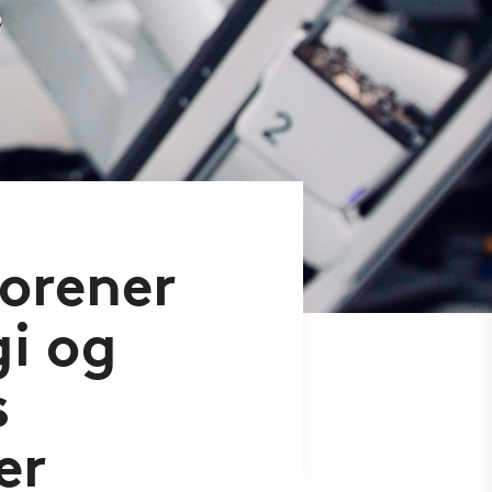
orener
gi og
s
er