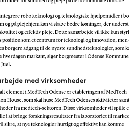
ion inden for sundhed og pleje på det kommunale område.
t integrere robotteknologi og teknologiske hjælpemidler i b
m og på plejehjem kan vi skabe bedre løsninger, der underst
skvalitet og effektiv pleje. Dette samarbejde vil ikke kun styr
 position som et centrum for teknologi og innovation, men
res borgere adgang til de nyeste sundhedsteknologier, som k
e hverdagen markant, siger borgmester i Odense Kommune,
Juel.
rbejde med virksomheder
ralt element i MedTech Odense er etableringen af MedTech
ion House, som skal huse MedTech Odenses aktiviteter sam
heder fra medtech-sektoren. Disse virksomheder vil spille 
le i at bringe forskningsresultater fra laboratoriet til marke
vil sikre, at nye teknologier hurtigt og effektivt kan komme