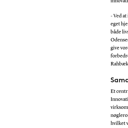
innovat
- Ved a
eget hje
både liv
Odenses
give vo
forbedr
Rahbæk 
Sama
Et cent
Innovat
virksom
nøglerol
hvilket 