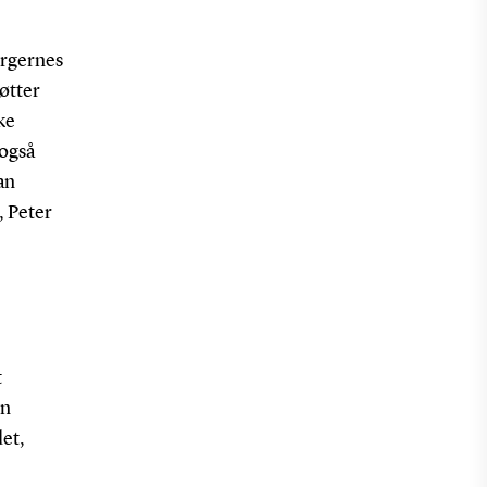
orgernes
øtter
ke
 også
an
 Peter
t
en
det,