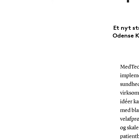
Et nyt s
Odense K
MedTech
impleme
sundhed
virksom
idéer ka
med bla
velafpr
og skale
patientb