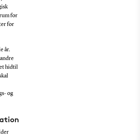
gisk
trum for
ter for
e år.
d andre
t hidtil
skal
gs- og
ation
lder