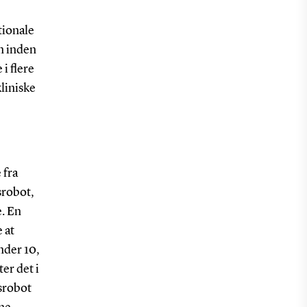
tionale
en inden
i flere
kliniske
 fra
srobot,
e. En
 at
nder 10,
er det i
gsrobot