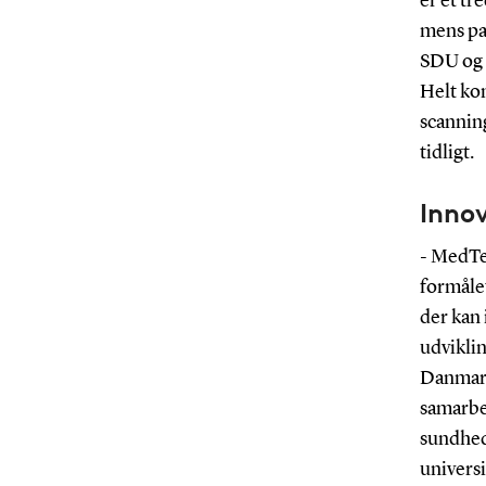
er et t
mens pa
SDU og O
Helt kon
scannin
tidligt.
Inno
- MedTe
formålet
der kan 
udviklin
Danmark
samarbe
sundhed
universi