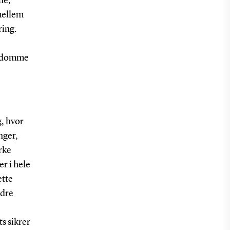
ne,
mellem
ring.
-
sygdomme
, hvor
nger,
rke
r i hele
ette
edre
s sikrer