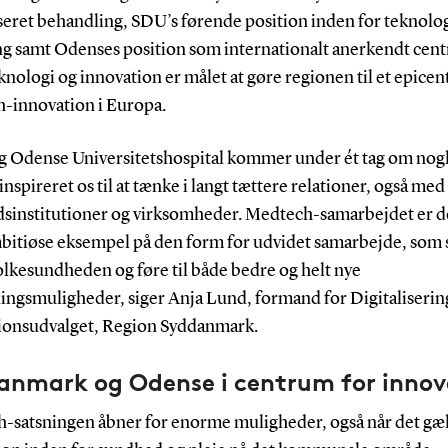
iseret behandling, SDU’s førende position inden for teknolo
ng samt Odenses position som internationalt anerkendt cen
nologi og innovation er målet at gøre regionen til et epicen
-innovation i Europa.
g Odense Universitetshospital kommer under ét tag om nogl
inspireret os til at tænke i langt tættere relationer, også me
sinstitutioner og virksomheder. Medtech-samarbejdet er de
bitiøse eksempel på den form for udvidet samarbejde, som 
olkesundheden og føre til både bedre og helt nye
ingsmuligheder, siger Anja Lund, formand for Digitaliserin
ionsudvalget, Region Syddanmark.
anmark og Odense i centrum for innov
-satsningen åbner for enorme muligheder, også når det gæ