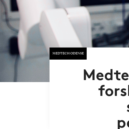
MEDTECH ODENSE
Medte
fors
p