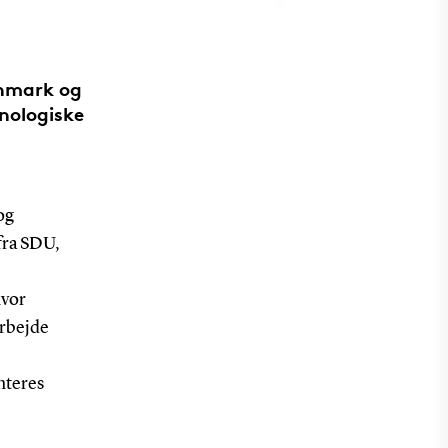
anmark og
nologiske
og
fra SDU,
hvor
arbejde
nteres