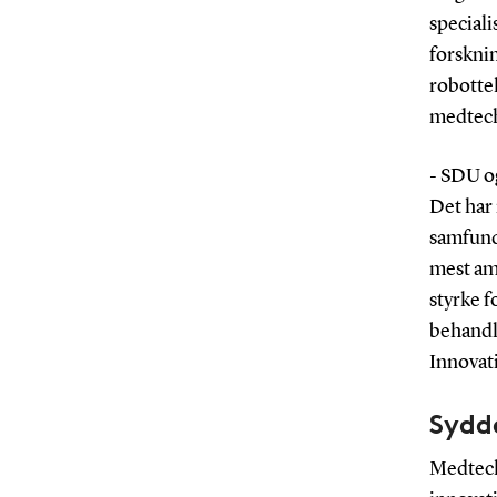
special
forskni
robottek
medtech
- SDU o
Det har 
samfund
mest am
styrke f
behandl
Innovat
Sydd
Medtech