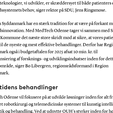
e teknologier, vi udvikler, er skræddersyet til både patienters
ssystemets behov, siger rektor på SDU, Jens Ringsmose.
n Syddanmark har en stærk tradition for at være på forkant 
sinnovation. Med MedTech Odense tager vi sammen med 
Kommune det næste store skridt mod at sikre, at vores patie
il de nyeste og mest effektive behandlinger. Derfor har Reg
rk også i budgetaftalen for 2025 afsat 10 mio. kr. til
siering af forsknings- og udviklingsindsatser inden for det
 område, siger Bo Libergren, regionsrådsformand i Region
mark.
tidens behandlinger
Odense vil fokusere på at udvikle løsninger inden for alt fr
t robotkirurgi og telemedicinske systemer til kunstig intelli
ik og behandling. Ved at udnytte OUH’s styrker inden for hø