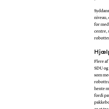
Syddansk
niveau, 
for med
centre, 
robotte
Hjælp
Flere af
SDU og 
som medf
robottra
hente me
fordi pa
pakkebok