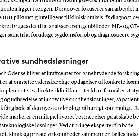
redje eksempel. Den udfører træningsøvelser for benmuskler
tienten ligger i sengen. Derudover fokuserer samarbejdet 
UH på kunstig intelligens til klinisk praksis, fx diagnostice
kret bruges det til at analysere røntgenbilleder, MR- og CT
ger samt til at forudsige sygdomsforløb og diagnosticere 
vative sundhedsløsninger
ch Odense bliver et kraftcenter for banebrydende forskning
 er at omsætte videnskabelige opdagelser til konkrete løsni
implementeres direkte i klinikken. Det klare formål er at sty
g og udbredelse af innovative sundhedsløsninger, så patiente
 får glæde af den nyeste teknologi så hurtigt som muligt. D
jde markerer en milepæl i vores bestræbelser på at skabe b
steknologiske løsninger. Ved at bringe eksperter fra både
tet, klinik og private virksomheder sammen i en fælles indsat