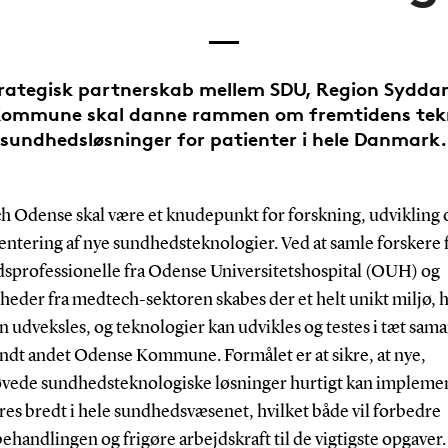
trategisk partnerskab mellem SDU, Region Sydd
ommune skal danne rammen om fremtidens tek
sundhedsløsninger for patienter i hele Danmark.
 Odense skal være et knudepunkt for forskning, udvikling 
ntering af nye sundhedsteknologier. Ved at samle forskere 
sprofessionelle fra Odense Universitetshospital (OUH) og
heder fra medtech-sektoren skabes der et helt unikt miljø, 
n udveksles, og teknologier kan udvikles og testes i tæt sam
ndt andet Odense Kommune. Formålet er at sikre, at nye,
øvede sundhedsteknologiske løsninger hurtigt kan impleme
res bredt i hele sundhedsvæsenet, hvilket både vil forbedre
ehandlingen og frigøre arbejdskraft til de vigtigste opgaver.