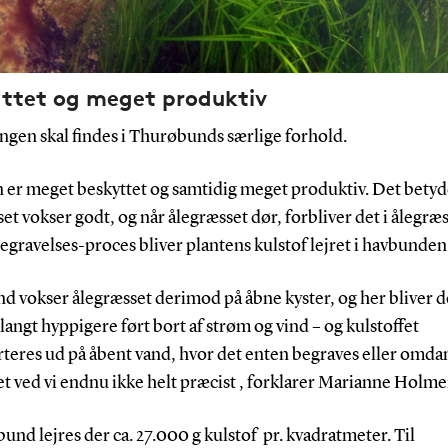
ttet og meget produktiv
ngen skal findes i Thurøbunds særlige forhold.
 er meget beskyttet og samtidig meget produktiv. Det betyde
et vokser godt, og når ålegræsset dør, forbliver det i ålegræ
gravelses-proces bliver plantens kulstof lejret i havbunden
and vokser ålegræsset derimod på åbne kyster, og her bliver 
langt hyppigere ført bort af strøm og vind – og kulstoffet
teres ud på åbent vand, hvor det enten begraves eller omdan
 ved vi endnu ikke helt præcist , forklarer Marianne Holme
und lejres der ca. 27.000 g kulstof pr. kvadratmeter. Til