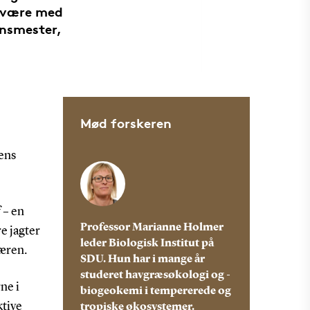
 være med
ensmester,
Mød forskeren
dens
 – en
Professor Marianne Holmer
re jagter
leder Biologisk Institut på
færen.
SDU. Hun har i mange år
studeret havgræsøkologi og -
ne i
biogeokemi i tempererede og
ktive
tropiske økosystemer.