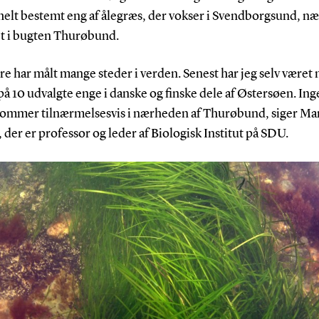
helt bestemt eng af ålegræs, der vokser i Svendborgsund, n
t i bugten Thurøbund.
re har målt mange steder i verden. Senest har jeg selv været 
på 10 udvalgte enge i danske og finske dele af Østersøen. In
kommer tilnærmelsesvis i nærheden af Thurøbund, siger Ma
der er professor og leder af Biologisk Institut på SDU.