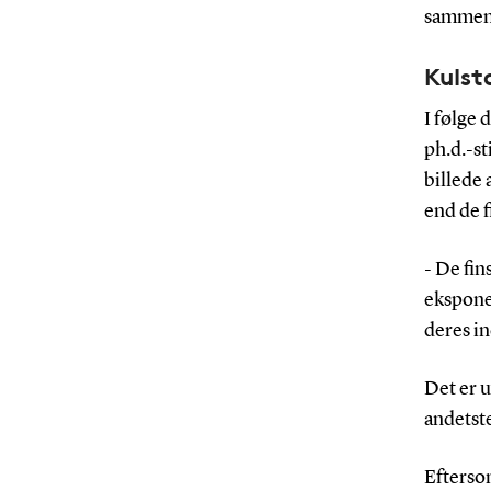
sammenl
Kulst
I følge
ph.d.-st
billede 
end de f
- De fin
eksponer
deres in
Det er u
andetst
Efterso