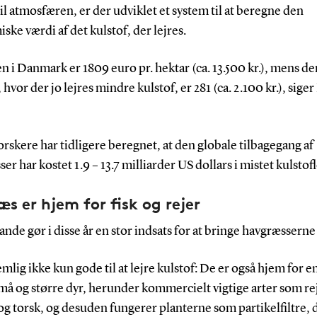
il atmosfæren, er der udviklet et system til at beregne den
ke værdi af det kulstof, der lejres.
n i Danmark er 1809 euro pr. hektar (ca. 13.500 kr.), mens de
 hvor der jo lejres mindre kulstof, er 281 (ca. 2.100 kr.), siger
rskere har tidligere beregnet, at den globale tilbagegang af
er har kostet 1.9 – 13.7 milliarder US dollars i mistet kulstofl
æs er hjem for fisk og rejer
nde gør i disse år en stor indsats for at bringe havgræsserne 
mlig ikke kun gode til at lejre kulstof: De er også hjem for e
å og større dyr, herunder kommercielt vigtige arter som re
 og torsk, og desuden fungerer planterne som partikelfiltre, 