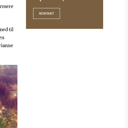
ærmere
KONTAKT
med til
gen
rianne