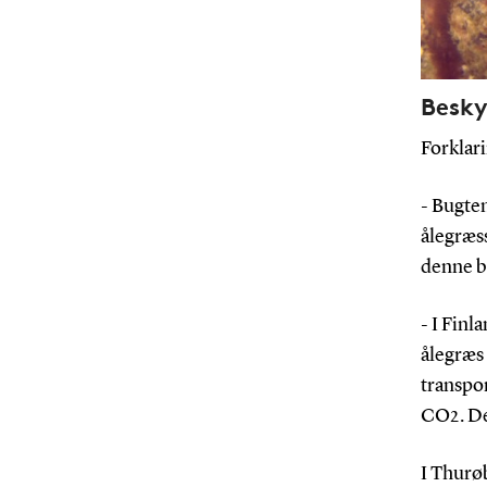
Besky
Forklari
- Bugten
ålegræss
denne be
- I Finl
ålegræs 
transpor
CO2. Det
I Thurøb