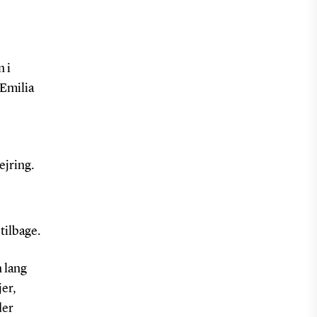
n i
 Emilia
ejring.
tilbage.
n lang
jer,
der