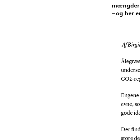
mængder 
– og her 
Af Birgi
Ålegræs 
undersøi
CO2-re
Engene e
evne, so
gode ide
Der find
store de