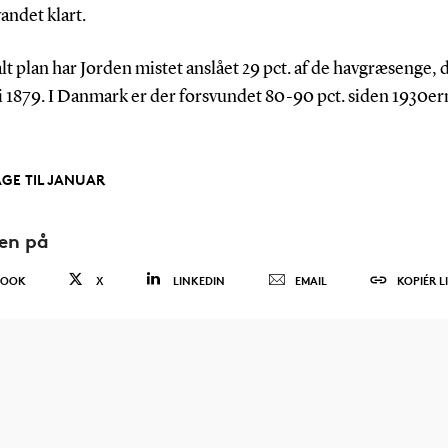
andet klart.
lt plan har Jorden mistet anslået 29 pct. af de havgræsenge, 
i 1879. I Danmark er der forsvundet 80-90 pct. siden 1930er
AGE TIL JANUAR
den på
BOOK
X
LINKEDIN
EMAIL
KOPIÉR L