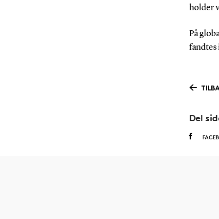
holder v
På globa
fandtes 
TILB
Del si
FACE