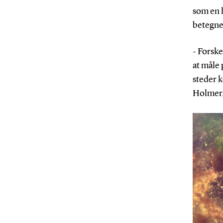
som en 
betegne
- Forske
at måle 
steder 
Holmer, 