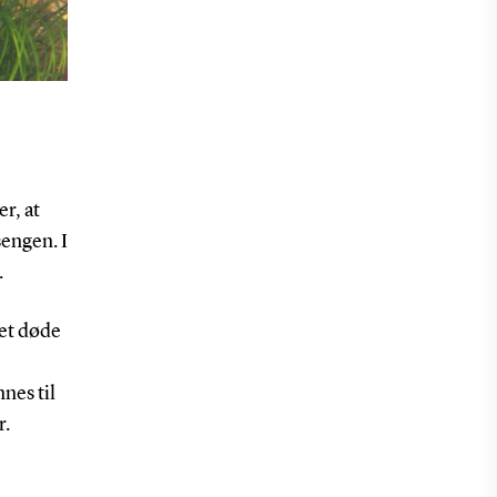
r, at
sengen. I
.
det døde
nes til
r.