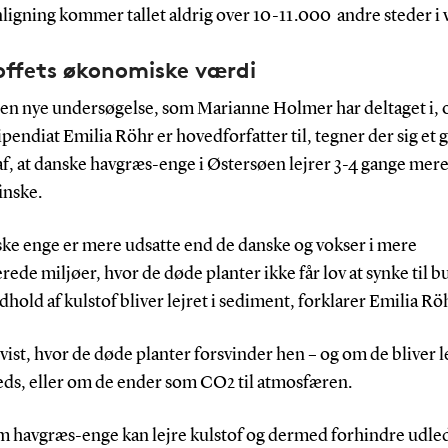
igning kommer tallet aldrig over 10-11.000 andre steder i 
offets økonomiske værdi
 den nye undersøgelse, som Marianne Holmer har deltaget i,
ipendiat Emilia Röhr er hovedforfatter til, tegner der sig et 
af, at danske havgræs-enge i Østersøen lejrer 3-4 gange mere
inske.
ske enge er mere udsatte end de danske og vokser i mere
ede miljøer, hvor de døde planter ikke får lov at synke til b
dhold af kulstof bliver lejret i sediment, forklarer Emilia Rö
vist, hvor de døde planter forsvinder hen – og om de bliver l
eds, eller om de ender som CO2 til atmosfæren.
m havgræs-enge kan lejre kulstof og dermed forhindre udl