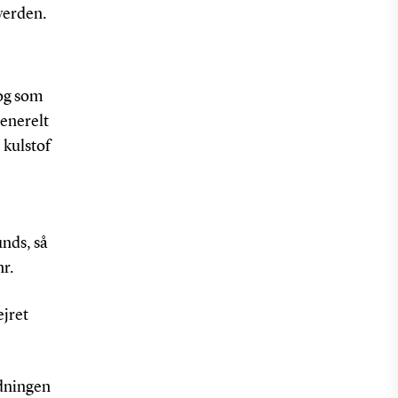
verden.
 og som
generelt
 kulstof
unds, så
hr.
ejret
edningen