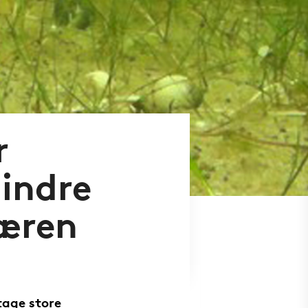
r
hindre
færen
ptage store