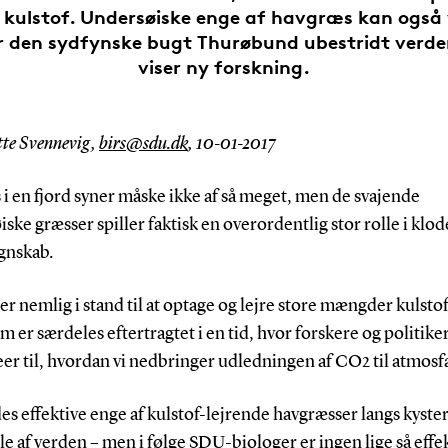
kulstof. Undersøiske enge af havgræs kan også
er den sydfynske bugt Thurøbund ubestridt verd
viser ny forskning.
tte Svennevig,
birs@sdu.dk
, 10-01-2017
i en fjord syner måske ikke af så meget, men de svajende
ske græsser spiller faktisk en overordentlig stor rolle i klo
gnskab.
r nemlig i stand til at optage og lejre store mængder kulstof
m er særdeles eftertragtet i en tid, hvor forskere og politike
er til, hvordan vi nedbringer udledningen af CO2 til atmos
es effektive enge af kulstof-lejrende havgræsser langs kyster
le af verden – men i følge SDU-biologer er ingen lige så effe