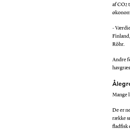
af CO2 t
økonomis
- Værdie
Finland,
Röhr.
Andre fo
havgræss
Ålegr
Mange la
De er ne
række sm
fladfisk