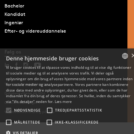
Bachelor
Kandidat
Ingeniør
Efter- og videreuddannelse
Følg os
Denne hjemmeside bruger cookies
Vi bruger cookies til at tilpasse vores indhold og til at vise dig funktioner
til sociale medier og til at analysere vores trafik. Vi deler også
DANISH
oplysninger om din brug af vores hjemmeside med vores partnere inden
Tilgængelighedserklæring
for sociale medier og analysepartnere. Vores partnere kan kombinere
ENGLISH
disse data med andre oplysninger, du har givet dem, eller som de har
Databeskyttelse på SDU
indsamlet fra din brug af deres tjenester. Se hvilke, inden du samtykker
DANISH
via "Vis detaljer" neden for.
Læs mere
Cookie-indstillinger
NØDVENDIGE
TREDJEPARTSSTATISTIK
Whistleblowerordning på SDU
MÅLRETTEDE
IKKE-KLASSIFICEREDE
VIS DETALJER