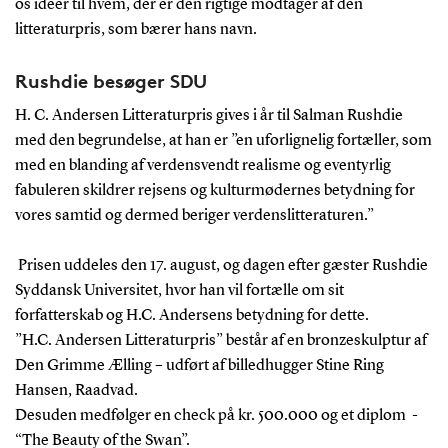
os ideer til hvem, der er den rigtige modtager af den
litteraturpris, som bærer hans navn.
Rushdie besøger SDU
H. C. Andersen Litteraturpris gives i år til Salman Rushdie
med den begrundelse, at han er ”en uforlignelig fortæller, som
med en blanding af verdensvendt realisme og eventyrlig
fabuleren skildrer rejsens og kulturmødernes betydning for
vores samtid og dermed beriger verdenslitteraturen.”
Prisen uddeles den 17. august, og dagen efter gæster Rushdie
Syddansk Universitet, hvor han vil fortælle om sit
forfatterskab og H.C. Andersens betydning for dette.
”H.C. Andersen Litteraturpris” består af en bronzeskulptur af
Den Grimme Ælling – udført af billedhugger Stine Ring
Hansen, Raadvad.
Desuden medfølger en check på kr. 500.000 og et diplom -
“The Beauty of the Swan”.