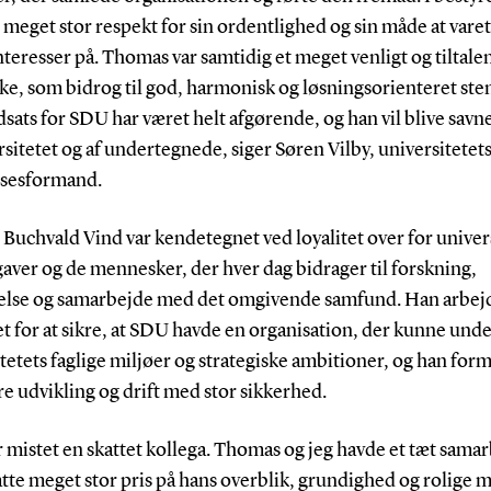
meget stor respekt for sin ordentlighed og sin måde at vare
teresser på. Thomas var samtidig et meget venligt og tiltale
e, som bidrog til god, harmonisk og løsningsorienteret ste
sats for SDU har været helt afgørende, og han vil blive savn
rsitetet og af undertegnede, siger Søren Vilby, universitetet
lsesformand.
uchvald Vind var kendetegnet ved loyalitet over for univers
aver og de mennesker, der hver dag bidrager til forskning,
lse og samarbejde med det omgivende samfund. Han arbej
t for at sikre, at SDU havde en organisation, der kunne unde
tetets faglige miljøer og strategiske ambitioner, og han for
e udvikling og drift med stor sikkerhed.
r mistet en skattet kollega. Thomas og jeg havde et tæt sama
atte meget stor pris på hans overblik, grundighed og rolige 