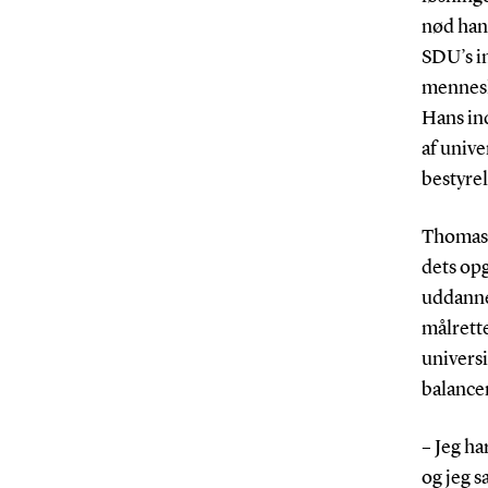
nød han 
SDU’s in
mennesk
Hans ind
af unive
bestyre
Thomas B
dets opg
uddanne
målrette
universi
balancer
– Jeg ha
og jeg s