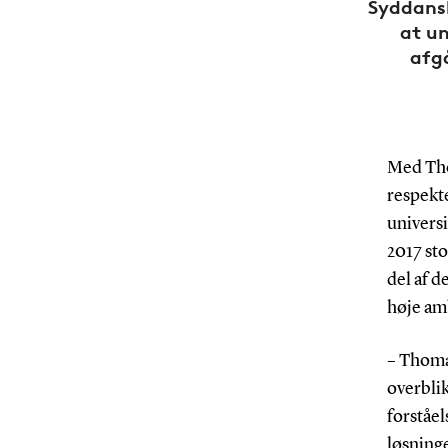
Syddansk
at un
afgå
Med Tho
respekt
universi
2017 sto
del af d
høje am
– Thoma
overbli
forståel
løsninge