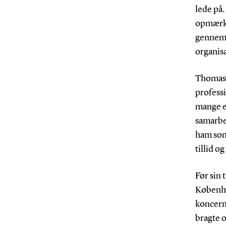
lede på.
opmærks
gennemf
organisa
Thomas 
professi
mange e
samarbe
ham som
tillid og
Før sin
Københav
koncern
bragte o