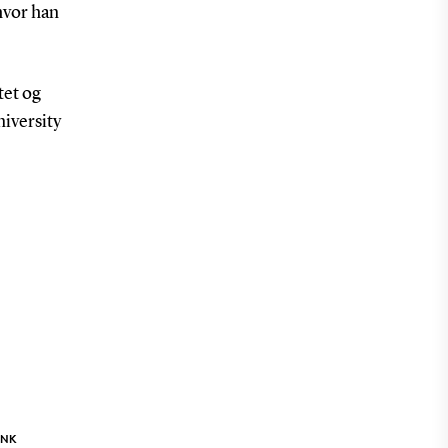
hvor han
tet og
niversity
INK