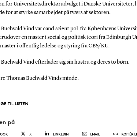
n for Universitetsdirektørudvalget i Danske Universiteter, 
e for at styrke samarbejdet på tværs af sektoren.
Buchvald Vind var cand.scient.pol. fra Københavns Universi
rudover en master i social og politisk teori fra Edinburgh U
master i offentlig ledelse og styring fra CBS/KU.
uchvald Vind efterlader sig sin hustru og deres to børn.
re Thomas Buchvald Vinds minde.
GE TIL LISTEN
den på
BOOK
X
LINKEDIN
EMAIL
KOPIÉR L