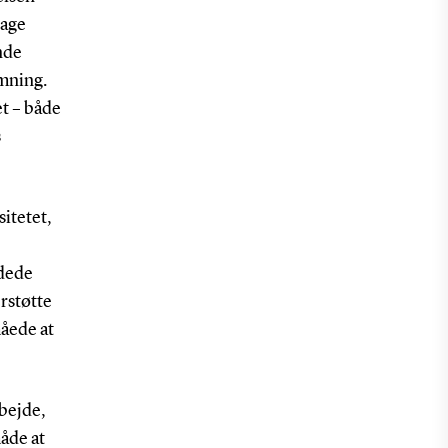
tage
nde
mning.
et – både
s
itetet,
dede
rstøtte
måede at
rbejde,
måde at