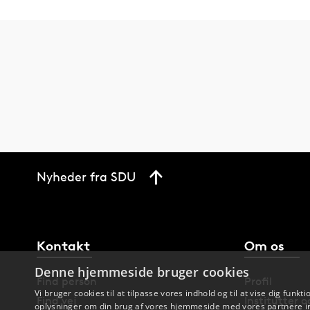
Nyheder fra SDU
Kontakt
Om os
Denne hjemmeside bruger cookies
Find person
Profil
Vi bruger cookies til at tilpasse vores indhold og til at vise dig funkti
Find vej
Institutter 
oplysninger om din brug af vores hjemmeside med vores partnere in