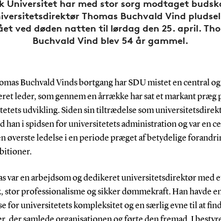
 Universitet har med stor sorg modtaget buds
iversitetsdirektør Thomas Buchvald Vind pludsel
et ved døden natten til lørdag den 25. april. T
Buchvald Vind blev 54 år gammel.
mas Buchvald Vinds bortgang har SDU mistet en central og
eret leder, som gennem en årrække har sat et markant præg 
tetets udvikling. Siden sin tiltrædelse som universitetsdirekt
d han i spidsen for universitetets administration og var en ce
en øverste ledelse i en periode præget af betydelige forandr
bitioner.
s var en arbejdsom og dedikeret universitetsdirektør med e
k, stor professionalisme og sikker dømmekraft. Han havde e
se for universitetets kompleksitet og en særlig evne til at fin
r, der samlede organisationen og førte den fremad. I bestyr