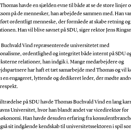
 Thomas havde en sjælden evne til både at se de store linjer 
om på de mennesker, han arbejdede sammen med. Han var
ørt ordentligt menneske, der formåede at skabe retning og
tionen. Han vil blive savnet på SDU, siger rektor Jens Rings
Buchvald Vind repræsenterede universitetet med
onalisme, ordentlighed og integritet både internt på SDU og
ksterne relationer, han indgik i. Mange medarbejdere og
jdspartnere har haft et tæt samarbejde med Thomas og vil 
 en engageret, lyttende og dedikeret leder, der mødte and
 respekt.
 tiltrædelse på SDU havde Thomas Buchvald Vind en lang karr
ns Universitet, hvor han blandt andet var vicedirektør for
økonomi. Han havde desuden erfaring fra konsulentbranch
gså sit indgående kendskab til universitetssektoren i spil so