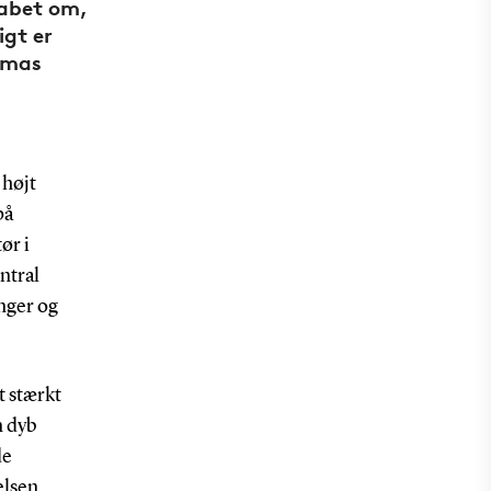
kabet om,
igt er
homas
 højt
på
ør i
ntral
inger og
t stærkt
n dyb
de
elsen