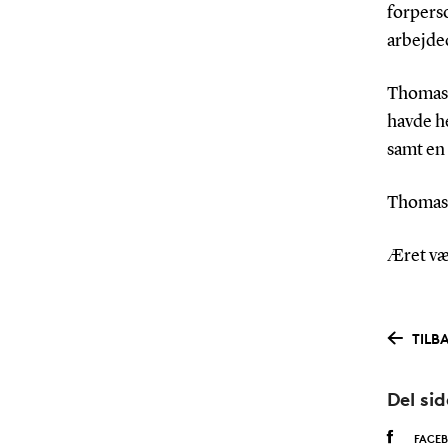
forperso
arbejded
Thomas 
havde he
samt en 
Thomas B
Æret væ
TILBA
Del si
FACE