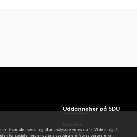
Uddannelser på SDU
Bachelor
oner til sociale medier og til at analysere vores trafik. Vi deler også
og centre
Kandidat
den for sociale medier og analysepartnere. Vores partnere kan