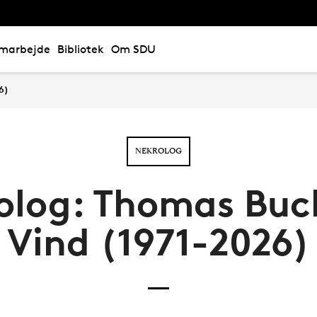
marbejde
Bibliotek
Om SDU
6)
NEKROLOG
olog: Thomas Buc
Vind (1971-2026)