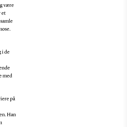
og være
 et
 samle
mose.
 i de
kende
re med
iere på
en. Han
m