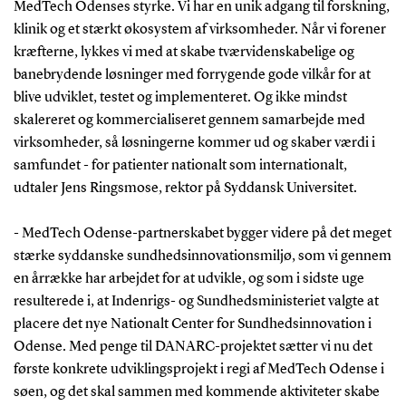
MedTech Odenses styrke. Vi har en unik adgang til forskning,
klinik og et stærkt økosystem af virksomheder. Når vi forener
I DANARC vil klinikere og forskere udvikle en robot
kræfterne, lykkes vi med at skabe tværvidenskabelige og
til dels at automatisere selve undersøgelsen og dels
banebrydende løsninger med forrygende gode vilkår for at
at udføre automatisk analyse af billederne ved brug
blive udviklet, testet og implementeret. Og ikke mindst
af kunstig intelligens. Det kræver både teknologisk
skalereret og kommercialiseret gennem samarbejde med
udvikling, fokus på etiske problemstillinger og
virksomheder, så løsningerne kommer ud og skaber værdi i
sundhedsøkonomi, regulering af medicinsk udstyr
samfundet - for patienter nationalt som internationalt,
og samarbejde med virksomheder, så løsningen kan
udtaler Jens Ringsmose, rektor på Syddansk Universitet.
komme i anvendelse. Det vil gavne patienter, som vil
opleve kortere ventetid og større fleksibilitet, og
- MedTech Odense-partnerskabet bygger videre på det meget
sundhedsvæsenet, som kan frigive tid til de mange
stærke syddanske sundhedsinnovationsmiljø, som vi gennem
undersøgelser med en automatisk løsning.
en årrække har arbejdet for at udvikle, og som i sidste uge
resulterede i, at Indenrigs- og Sundhedsministeriet valgte at
placere det nye Nationalt Center for Sundhedsinnovation i
Odense. Med penge til DANARC-projektet sætter vi nu det
første konkrete udviklingsprojekt i regi af MedTech Odense i
søen, og det skal sammen med kommende aktiviteter skabe