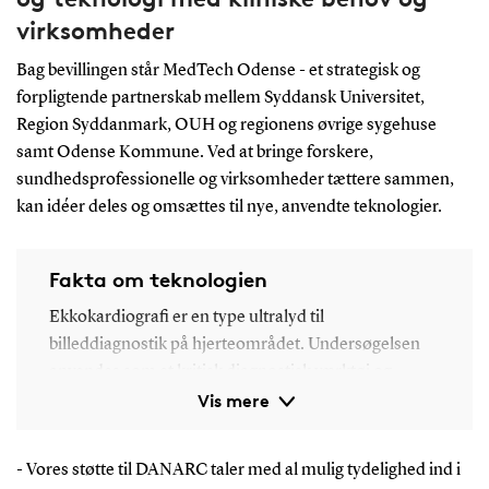
virksomheder
Bag bevillingen står MedTech Odense - et strategisk og
forpligtende partnerskab mellem Syddansk Universitet,
Region Syddanmark, OUH og regionens øvrige sygehuse
samt Odense Kommune. Ved at bringe forskere,
sundhedsprofessionelle og virksomheder tættere sammen,
kan idéer deles og omsættes til nye, anvendte teknologier.
Fakta om teknologien
Ekkokardiografi er en type ultralyd til
billeddiagnostik på hjerteområdet. Undersøgelsen
anvendes som et kritisk diagnostisk værktøj og
Vis mere
foretages som første undersøgelse i vurderingen og
håndteringen af hjertekarsygdomme. Skanningen
viser, hvordan hjertemusklen og hjerteklapperne
- Vores støtte til DANARC taler med al mulig tydelighed ind i
fungerer, og om der er nogen problemer.