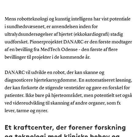
Mens robotteknologi og kunstig intelligens har vist potentiale
i sundhedsvæsenet, er anvendelsen inden for
ultralydsundersøgelser af hjertet (ekkokardiografi) stadig
uudforsket. Pionerprojektet DANARC er den første modtager
af en bevilling fra MedTech Odense - den første af flere
bevillinger til projekter i de kommende år.
DANARC vil udvikle en robot, der kan skanne og
diagnosticere hjertekarsygdomme. En automatiseret løsning,
der kan forkorte de stigende ventetider og gøre en forskel for
patienter. Ikke bare på hjerteområdet, men potentielt set også
ved videreudvikling til skanning af andre organer, som fx
lever, tarme og nyrer.
Et kraftcenter, der forener forskning
og teknologi med kliniske behov og