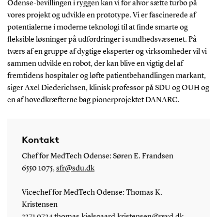
Odense-bevillingen i ryggen kan vi for alvor sætte turbo på
vores projekt og udvikle en prototype. Vi er fascinerede af
potentialerne i moderne teknologi til at finde smarte og
fleksible løsninger på udfordringer i sundhedsvæsenet. På
tværs af en gruppe af dygtige eksperter og virksomheder vil vi
sammen udvikle en robot, der kan blive en vigtig del af
fremtidens hospitaler og løfte patientbehandlingen markant,
siger Axel Diederichsen, klinisk professor på SDU og OUH og
en af hovedkræfterne bag pionerprojektet DANARC.
Kontakt
Chef for MedTech Odense: Søren E. Frandsen
6550 1075,
sfr@sdu.dk
Vicechef for MedTech Odense: Thomas K.
Kristensen
2371 9724
thomas.kielsgaard.kristensen@rsyd.dk