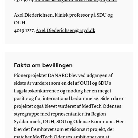
Axel Diederichsen, klinisk professor på SDU og
OUH
4019 1227,
Axel.Diederichsen@rsyd.dk
Fakta om bevillingen
Pionerprojektet DANARC blev ved udgangen af
sidste år vurderet som en del af OUH og SDU’s
flagskibskonkurrence og modtog her en meget
positiv og flot international bedømmelse. Siden da er
projektet også blevet vurderet af MedTech Odenses
styregruppe med repræsentanter fra Region
Syddanmark, OUH, SDU og Odense Kommune. Her
blev det fremhævet som et visionært projekt, der
matcher MedTech Odenses ambitioner om at