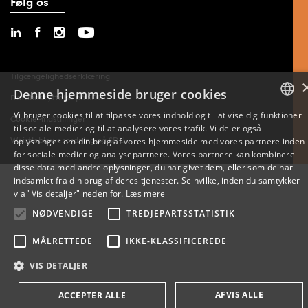
Følg os
Tilgængelighedserklæring
Denne hjemmeside bruger cookies
Databeskyttelse på SDU
Vi bruger cookies til at tilpasse vores indhold og til at vise dig funktioner
Cookie-indstillinger
til sociale medier og til at analysere vores trafik. Vi deler også
DANISH
Whistleblowerordning på SDU
oplysninger om din brug af vores hjemmeside med vores partnere inden
for sociale medier og analysepartnere. Vores partnere kan kombinere
ENGLISH
disse data med andre oplysninger, du har givet dem, eller som de har
indsamlet fra din brug af deres tjenester. Se hvilke, inden du samtykker
DANISH
via "Vis detaljer" neden for.
Læs mere
NØDVENDIGE
TREDJEPARTSSTATISTIK
MÅLRETTEDE
IKKE-KLASSIFICEREDE
VIS DETALJER
AFVIS ALLE
ACCEPTER ALLE