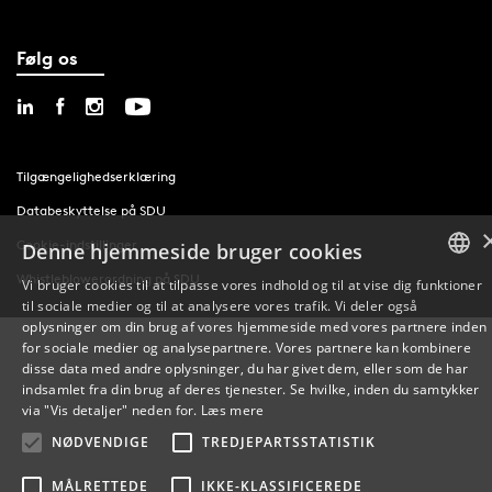
Følg os
Tilgængelighedserklæring
Databeskyttelse på SDU
Cookie-indstillinger
Denne hjemmeside bruger cookies
Whistleblowerordning på SDU
Vi bruger cookies til at tilpasse vores indhold og til at vise dig funktioner
til sociale medier og til at analysere vores trafik. Vi deler også
DANISH
oplysninger om din brug af vores hjemmeside med vores partnere inden
for sociale medier og analysepartnere. Vores partnere kan kombinere
ENGLISH
disse data med andre oplysninger, du har givet dem, eller som de har
indsamlet fra din brug af deres tjenester. Se hvilke, inden du samtykker
DANISH
via "Vis detaljer" neden for.
Læs mere
NØDVENDIGE
TREDJEPARTSSTATISTIK
MÅLRETTEDE
IKKE-KLASSIFICEREDE