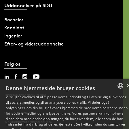
Uddannelser på SDU
Bachelor
Kandidat
Ingeniør
Efter- og videreuddannelse
Følg os
Denne hjemmeside bruger cookies
Tilgængelighedserklæring
Vi bruger cookies til at tilpasse vores indhold og til at vise dig funktioner
til sociale medier og til at analysere vores trafik. Vi deler også
DANISH
Databeskyttelse på SDU
oplysninger om din brug af vores hjemmeside med vores partnere inden
Cookie-indstillinger
for sociale medier og analysepartnere. Vores partnere kan kombinere
ENGLISH
disse data med andre oplysninger, du har givet dem, eller som de har
Whistleblowerordning på SDU
indsamlet fra din brug af deres tjenester. Se hvilke, inden du samtykker
DANISH