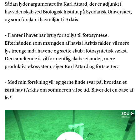
Sådan lyder argumentet fra Karl Attard, der er adjunkt i
havvidenskab ved Biologisk Institut på Syddansk Universitet,
og som forsker i havmiljøet i Arktis.
- Planter i havet har brug for sollys til fotosyntese.
Efterhånden som mængden af havis i Arktis falder, vil mere
lys trænge ind i havene og sætte skub i fotosyntetisk vækst.
Den smeltende is vil formentlig skabe et andet, mere
produktivt økosystem, siger Karl Attard og fortsætter:
- Med min forskning vil jeg gerne finde svar på, hvordan et
isfrit hav i Arktis om sommeren vil se ud. Bliver det en oase af
liv?