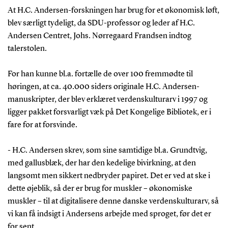
At H.C. Andersen-forskningen har brug for et økonomisk løft,
blev særligt tydeligt, da SDU-professor og leder af H.C.
Andersen Centret, Johs. Nørregaard Frandsen indtog
talerstolen.
For han kunne bl.a. fortælle de over 100 fremmødte til
høringen, at ca. 40.000 siders originale H.C. Andersen-
manuskripter, der blev erklæret verdenskulturarv i 1997 og
ligger pakket forsvarligt væk på Det Kongelige Bibliotek, er i
fare for at forsvinde.
- H.C. Andersen skrev, som sine samtidige bl.a. Grundtvig,
med gallusblæk, der har den kedelige bivirkning, at den
langsomt men sikkert nedbryder papiret. Det er ved at ske i
dette øjeblik, så der er brug for muskler – økonomiske
muskler – til at digitalisere denne danske verdenskulturarv, så
vi kan få indsigt i Andersens arbejde med sproget, før det er
for sent.