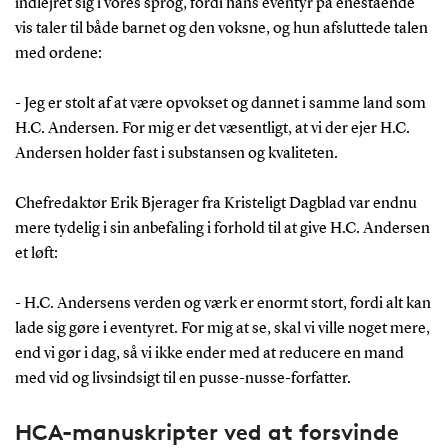
indlejret sig i vores sprog, fordi hans eventyr på enestående
vis taler til både barnet og den voksne, og hun afsluttede talen
med ordene:
- Jeg er stolt af at være opvokset og dannet i samme land som
H.C. Andersen. For mig er det væsentligt, at vi der ejer H.C.
Andersen holder fast i substansen og kvaliteten.
Chefredaktør Erik Bjerager fra Kristeligt Dagblad var endnu
mere tydelig i sin anbefaling i forhold til at give H.C. Andersen
et løft:
- H.C. Andersens verden og værk er enormt stort, fordi alt kan
lade sig gøre i eventyret. For mig at se, skal vi ville noget mere,
end vi gør i dag, så vi ikke ender med at reducere en mand
med vid og livsindsigt til en pusse-nusse-forfatter.
HCA-manuskripter ved at forsvinde