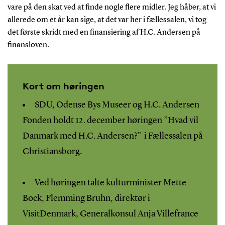
vare på den skat ved at finde nogle flere midler. Jeg håber, at vi
allerede om et år kan sige, at det var her i fællessalen, vi tog
det første skridt med en finansiering af H.C. Andersen på
finansloven.
Kort om høringen
SDU, Odense Bys Museer og H.C. Andersen
Fonden holdt 12. december høringen ”Hvad vil
Danmark med H.C. Andersen?” i Fællessalen på
Christiansborg.
Ved høringen talte kulturminister Mette
Bock, Flemming Bruhn, direktør i
VisitDenmark, Generalkonsul Anja Villefrance