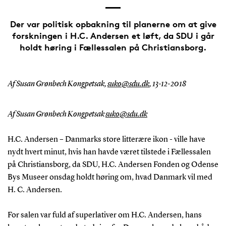
Der var politisk opbakning til planerne om at give
forskningen i H.C. Andersen et løft, da SDU i går
holdt høring i Fællessalen på Christiansborg.
Af Susan Grønbech Kongpetsak,
suko@sdu.dk
,
13-12-2018
Af Susan Grønbech Kongpetsak
suko@sdu.dk
H.C. Andersen – Danmarks store litterære ikon - ville have
nydt hvert minut, hvis han havde været tilstede i Fællessalen
på Christiansborg, da SDU, H.C. Andersen Fonden og Odense
Bys Museer onsdag holdt høring om, hvad Danmark vil med
H. C. Andersen.
For salen var fuld af superlativer om H.C. Andersen, hans