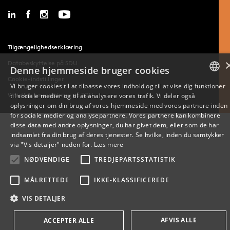
Tilgængelighedserklæring
Databeskyttelse på SDU
Denne hjemmeside bruger cookies
Cookie-indstillinger
Vi bruger cookies til at tilpasse vores indhold og til at vise dig funktioner
Whistleblowerordning på SDU
til sociale medier og til at analysere vores trafik. Vi deler også
DANISH
oplysninger om din brug af vores hjemmeside med vores partnere inden
for sociale medier og analysepartnere. Vores partnere kan kombinere
ENGLISH
disse data med andre oplysninger, du har givet dem, eller som de har
indsamlet fra din brug af deres tjenester. Se hvilke, inden du samtykker
DANISH
via "Vis detaljer" neden for.
Læs mere
NØDVENDIGE
TREDJEPARTSSTATISTIK
MÅLRETTEDE
IKKE-KLASSIFICEREDE
VIS DETALJER
AFVIS ALLE
ACCEPTER ALLE